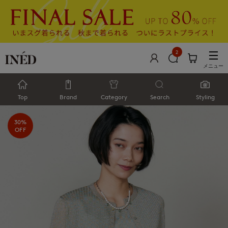
2
メニュー
Top
Brand
Category
Search
Styling
30%
OFF