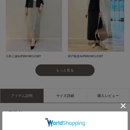
広島三越SUPERIORCLOSET
神戸阪急SUPERIORCLOSET
もっと見る
アイテム説明
サイズ詳細
購入レビュー
■デザイン
艶感のあるラメ糸を使用したワイドリブ編みのカーディガン。
さらっとしたタッチで清涼感のある仕上がり