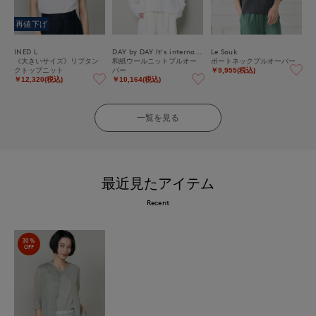
再値下げ
INED L
DAY by DAY It's international
Le Souk
《大きいサイズ》リブタン
和紙ウールニットプルオー
ボートネックプルオーバー
クトップニット
バー
￥9,955(税込)
￥12,320(税込)
￥10,164(税込)
一覧を見る
最近見たアイテム
Recent
30%
OFF