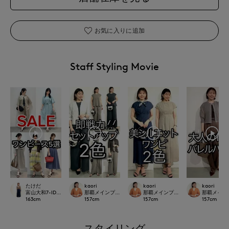
お気に入りに追加
Staff Styling Movie
たけだ
kaori
kaori
kaori
富山大和7-IDconcept.
那覇メインプレイスI.T.'S.international
那覇メインプレイスI.T.'S.internation
那覇メインプレイ
163
cm
157
cm
157
cm
157
cm
スタイリング