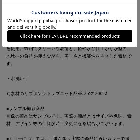
です、タイト過ぎず、ボディラインを拾いにくいサイジングで
す。袖丈は二の腕カバーを叶える安心なデザイン。華奢な前立
てとボタンもさり気なく今っぽさを引き立てます。
■素材
“水”をテーマに開発された、環境配慮型リサイクルナイロン糸
を使用。繊細でクリーンな表情と、軽やかな仕上がりが魅力。
地球への負担を抑えながら、美しさと機能性を両立した素材で
す。
・水洗い可
同素材のリブタンクトップニット品番:7162170023
■サンプル撮影商品
画像の商品はサンプルです。実際の商品とはサイズや色味、素
材、デザイン等の仕様が若干変更になる場合がございます。
■カラーについては、可能な限り実際の商品に近いカラーで撮