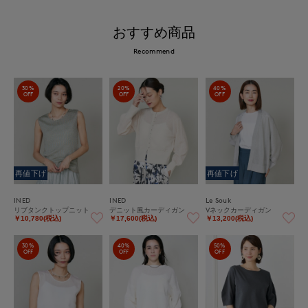
おすすめ商品
Recommend
30%
20%
40%
OFF
OFF
OFF
再値下げ
再値下げ
INED
INED
Le Souk
リブタンクトップニット
デニット風カーディガン
Vネックカーディガン
￥10,780(税込)
￥17,600(税込)
￥13,200(税込)
30%
40%
50%
OFF
OFF
OFF