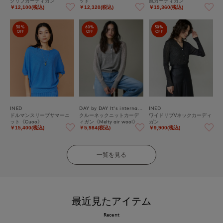
クリブカーディガン
ット
風カーディガン
￥12,100(税込)
￥12,320(税込)
￥19,360(税込)
30%
60%
50%
OFF
OFF
OFF
INED
DAY by DAY It's international
INED
ドルマンスリーブサマーニ
クルーネックニットカーデ
ワイドリブVネックカーディ
ット《Cuoo》
ィガン《Melty air wool》
ガン
￥15,400(税込)
￥5,984(税込)
￥9,900(税込)
一覧を見る
最近見たアイテム
Recent