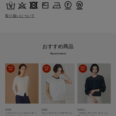
取り扱いについて
おすすめ商品
Recommend
50%
20%
20%
OFF
OFF
OFF
INED
INED
INED L
シルクコットンクルーネッ
フレンチスリーブサマーニ
《大きいサイズ》デニット