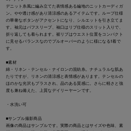
デニット糸風に編み立てた表情感ある編地のニットカーディガ
ン。やや透け感があり清涼感のあるアイテムです。ループ仕様
の華奢なボタンがアクセントになり、シルエットを引き立てま
す。袖元はパフスリーブ、袖口はリブ仕様のスリット入りで、
折り返しても着られます。裾リブはウエスト位置をコンパクト
に見せるバランスなのでプルオーバーのように様になる1着で
す。
■素材
綿・リネン・テンセル・ナイロンの混紡糸。ナチュラルな肌あ
たりですが、リネンの清涼感と表情感があります。テンセルの
ほのかな光沢もプラスされ、品のある質感に。さらに軽さと強
度も兼ね備えた、上質なデイリーヤーンです。
・水洗い可
■サンプル撮影商品
画像の商品はサンプルです。実際の商品とはサイズや色味、素