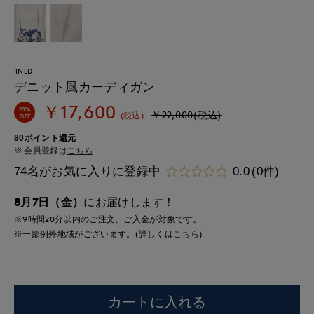
INED
デニット風カーディガン
￥17,600
20%
￥22,000(税込)
(税込)
OFF
80ポイント還元
会員登録は
こちら
74名がお気に入りに登録中
0.0
(0件)
8月7日（金）
にお届けします！
※9時間
20分
以内
のご注文、ご入金が対象です。
※一部例外地域がございます。(詳しくは
こちら
)
カートに入れる