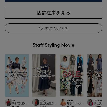
店舗在庫を見る
お気に入りに追加
Staff Styling Movie
ao
Mayu
kaori
tanaka
岡山天満屋SUPERIORCLOSET
福山天満屋店INED/7-IDconcept./Maglie
那覇メインプレイスI.T.'S.internation
岡山天満屋SU
157
cm
158
cm
157
cm
170
cm