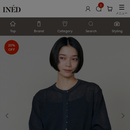
2
メニュー
Top
Brand
Category
Search
Styling
20%
OFF