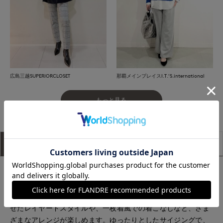
広島三越SUPERIORCLOSET
那覇メインプレイスI.T.'S.international
もっと見る
アイテム説明
サイズ詳細
購入レビュー
■デザイン
様々な着こなしのアレンジが出来るハーフジップのプルオーバ
ー。上下お好みの位置でファスナーを調整してインナーを覗か
せたレイヤードスタイルや、一枚着風での着こなしなど、さま
ざまなアレンジが楽しめます。ゆったりとしたサイジングで、