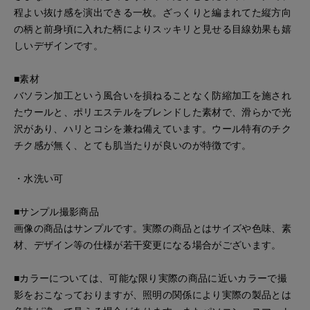
程よい抜け感を演出できる一枚。ざっくりと編まれてた縦方向
の柄と前身頃に入れた柄によりスッキリと見せる目線効果も嬉
しいデザインです。
■素材
バソラン加工という風合いを損ねることなく防縮加工を施され
たウールと、ポリエステルをブレンドした素材で、滑らかで光
沢があり、ハリとコシを兼ね備えています。ウール特有のチク
チク感が無く、とても肌当たりが良いのが特徴です。
・水洗い可
■サンプル撮影商品
画像の商品はサンプルです。実際の商品とはサイズや色味、素
材、デザイン等の仕様が若干変更になる場合がございます。
■カラーについては、可能な限り実際の商品に近いカラーで撮
影をおこなっておりますが、照明の関係により実際の製品とは