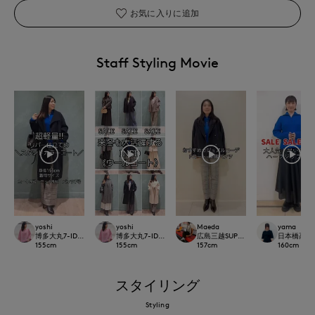
お気に入りに追加
Staff Styling Movie
yoshi
yoshi
Maeda
yama
博多大丸7-IDconcept.
博多大丸7-IDconcept.
広島三越SUPERIORCLOSET
日本橋高島屋S
155
cm
155
cm
157
cm
160
cm
スタイリング
Styling