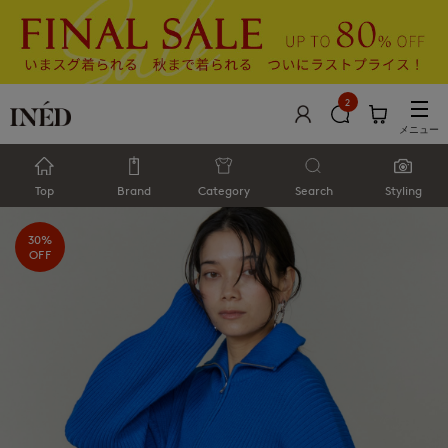
2
メニュー
Top
Brand
Category
Search
Styling
30%
OFF