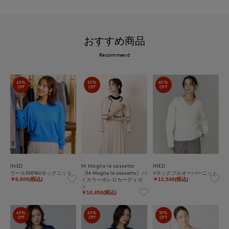
おすすめ商品
Recommend
60%
50%
40%
OFF
OFF
OFF
INED
M Maglie le cassetto
INED
ウール100%Vネックニット
《M Maglie le cassetto》バ
Vネックプルオーバーニット
イカラーボレロカーディガ
￥6,600(税込)
￥12,540(税込)
ン
￥10,450(税込)
60%
60%
30%
OFF
OFF
OFF