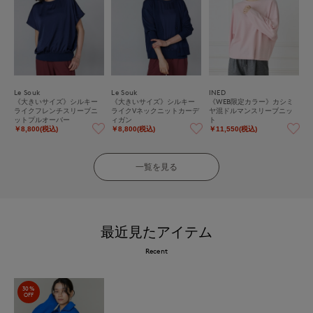
Le Souk
Le Souk
INED
《大きいサイズ》シルキー
《大きいサイズ》シルキー
《WEB限定カラー》カシミ
ライクフレンチスリーブニ
ライクVネックニットカーデ
ヤ混ドルマンスリーブニッ
ットプルオーバー
ィガン
ト
￥8,800(税込)
￥8,800(税込)
￥11,550(税込)
一覧を見る
最近見たアイテム
Recent
30%
OFF