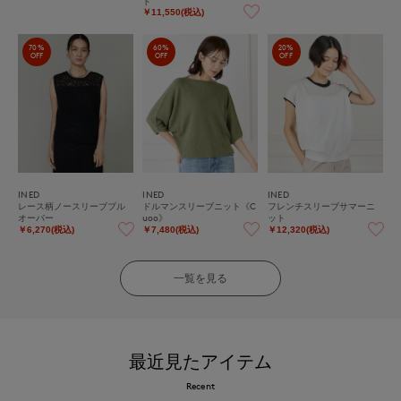
ト
￥11,550(税込)
70%
60%
20%
OFF
OFF
OFF
INED
INED
INED
レース柄ノースリーブプル
ドルマンスリーブニット《C
フレンチスリーブサマーニ
オーバー
uoo》
ット
￥6,270(税込)
￥7,480(税込)
￥12,320(税込)
一覧を見る
最近見たアイテム
Recent