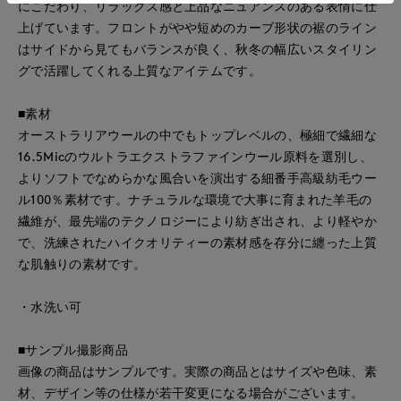
にこだわり、リラックス感と上品なニュアンスのある表情に仕
上げています。フロントがやや短めのカーブ形状の裾のライン
はサイドから見てもバランスが良く、秋冬の幅広いスタイリン
グで活躍してくれる上質なアイテムです。
■素材
オーストラリアウールの中でもトップレベルの、極細で繊細な
16.5Micのウルトラエクストラファインウール原料を選別し、
よりソフトでなめらかな風合いを演出する細番手高級紡毛ウー
ル100％素材です。ナチュラルな環境で大事に育まれた羊毛の
繊維が、最先端のテクノロジーにより紡ぎ出され、より軽やか
で、洗練されたハイクオリティーの素材感を存分に纏った上質
な肌触りの素材です。
・水洗い可
■サンプル撮影商品
画像の商品はサンプルです。実際の商品とはサイズや色味、素
材、デザイン等の仕様が若干変更になる場合がございます。