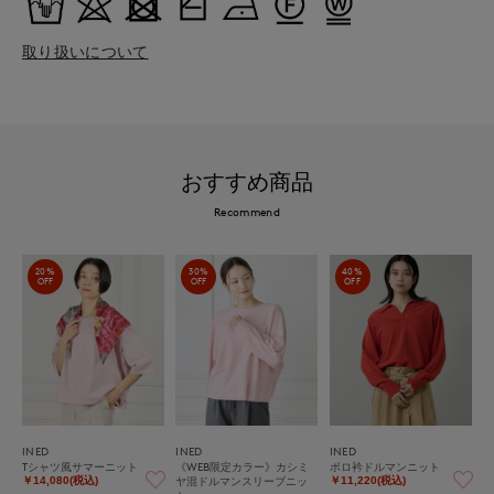
取り扱いについて
おすすめ商品
Recommend
20%
30%
40%
OFF
OFF
OFF
INED
INED
INED
Tシャツ風サマーニット
《WEB限定カラー》カシミ
ポロ衿ドルマンニット
ヤ混ドルマンスリーブニッ
￥14,080(税込)
￥11,220(税込)