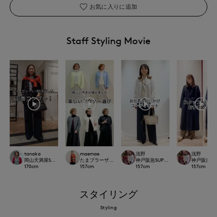
お気に入りに追加
Staff Styling Movie
tanaka
maemae
浅野
浅野
岡山天満屋SUPERIORCLOSET
たまプラーザ東急I.T.'S.international
神戸阪急SUPERIORCLOSET
神戸阪急SUP
170
cm
157
cm
157
cm
157
cm
スタイリング
Styling