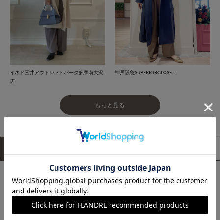
イネド三井アウトレットパーク多摩南大沢
神戸阪急SUPERIORCLOSET
店
もっと見る
アイテム説明
サイズ詳細
購入レビュー
■デザイン
ゆったりとしたワイドなサイジングで動きのある抜け感を演出
できる大人ニット。デザインはベーシックですが、詰まり気味
の衿ぐりや肩線にガーター編みを入れる等の細かいディテール