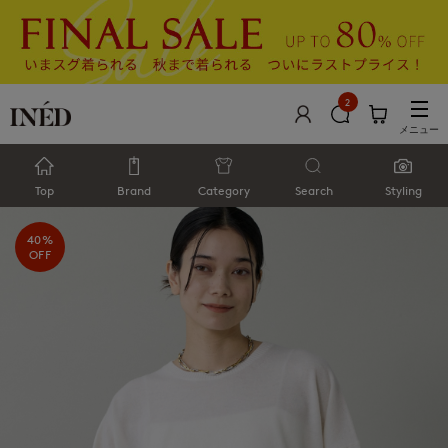
2
メニュー
Top
Brand
Category
Search
Styling
40%
OFF