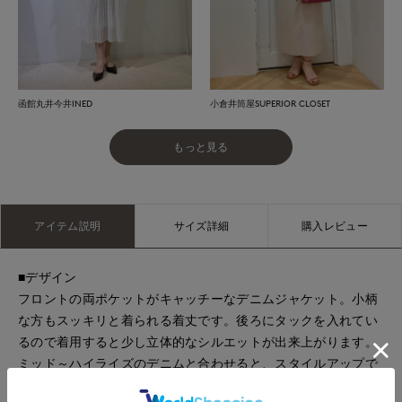
函館丸井今井INED
小倉井筒屋SUPERIOR CLOSET
もっと見る
アイテム説明
サイズ詳細
購入レビュー
■デザイン
フロントの両ポケットがキャッチーなデニムジャケット。小柄
な方もスッキリと着られる着丈です。後ろにタックを入れてい
るので着用すると少し立体的なシルエットが出来上がります。
ミッド～ハイライズのデニムと合わせると、スタイルアップで
とてもバランス良く見えるのでおすすめです。