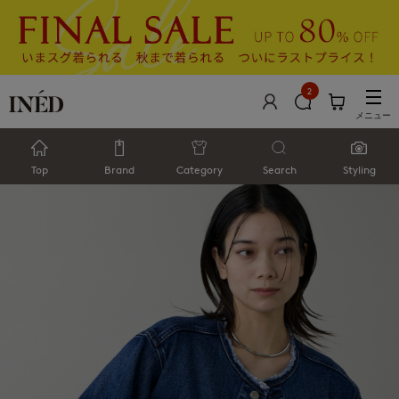
2
メニュー
Top
Brand
Category
Search
Styling