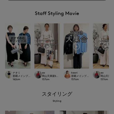
Staff Styling Movie
ナオミ
ao
kaori
ao
那覇メインプレイスI.T.'S.international
岡山天満屋SUPERIORCLOSET
那覇メインプレイスI.T.'S.internation
岡山天満屋SU
162
cm
157
cm
157
cm
157
cm
スタイリング
Styling