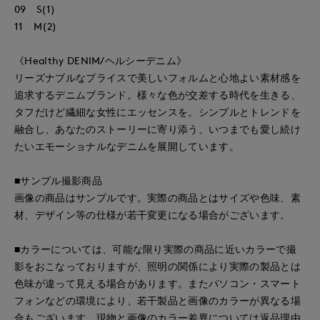
09 S(1)
11 M(2)
《Healthy DENIM/ヘルシーデニム》
リーズナブルなプライスで美しいフォルムと心地よい素材感を
追求するデニムブランド。様々な色が交差する時代を生きる、
タフだけど繊細な女性にエッセンスを。シンプルとトレンドを
融合し、あなたのストーリーに寄り添う、いつまでも愛し続け
たいエモーショナルなデニムを展開しています。
■サンプル撮影商品
画像の商品はサンプルです。実際の商品とはサイズや色味、素
材、デザイン等の仕様が若干変更になる場合がございます。
■カラーについては、可能な限り実際の商品に近いカラーで撮
影をおこなっておりますが、照明の関係により実際の製品とは
色味が違って見える場合があります。またパソコン・スマート
フォンなどの環境により、若干製品と画像のカラーが異なる場
合もございます。現物と画像のカラー差異については返品理由