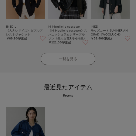
INED L
M Maglie le cassetto
INED
《大きいサイズ》ダブルブ
《M Maglie le cassetto》ス
モッズコート SUMMER AN
レストジャケット
パニッシュラムレザーブル
ORAK《WOOLRICH》
ゾン《美人百花9月号掲載》
￥69,300(税込)
￥59,400(税込)
￥121,000(税込)
一覧を見る
最近見たアイテム
Recent