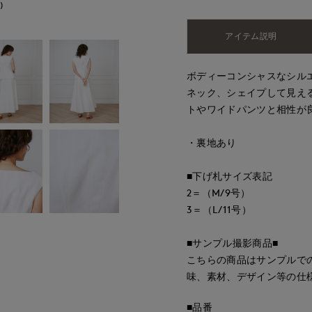
)
アイテム説明
ボディーコンシャスなシル
ネック、シェイプして見え
トやワイドパンツと相性が
・裏地あり
■下げ札サイズ表記
2＝（M/9号）
3＝（L/11号）
■サンプル撮影商品■
こちらの商品はサンプルで
味、素材、デザイン等の仕
■品番