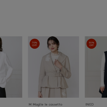
70%
50%
OFF
OFF
M Maglie le cassetto
INED