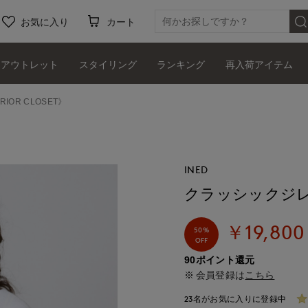
お気に入り
カート
アウトレット
スタイリング
ランキング
再入荷アイテム
RIOR CLOSET》
INED
クラッシックジレ《la 
￥19,800
50%
OFF
90ポイント還元
会員登録は
こちら
23名がお気に入りに登録中