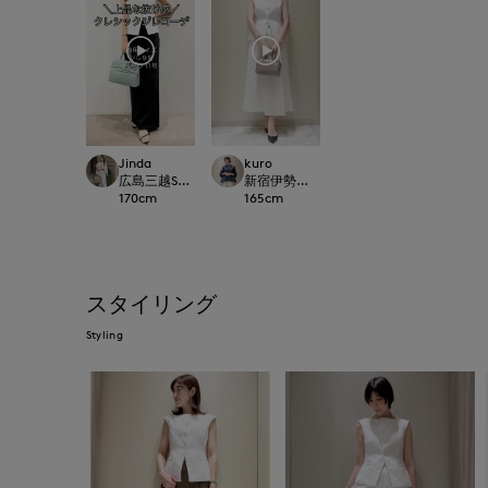
Jinda
kuro
広島三越SUPERIORCLOSET
新宿伊勢丹SUPERIOR CLOSET
170
cm
165
cm
スタイリング
Styling