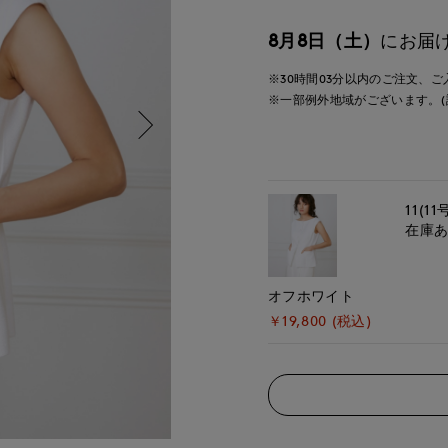
8月8日（土）
にお届
※30時間
03分
以内
のご注文、ご
※一部例外地域がございます。(
11(11
在庫
オフホワイト
￥19,800 (税込)