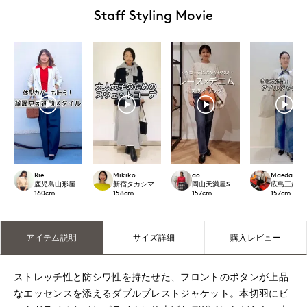
Staff Styling Movie
Rie
Mikiko
ao
Maeda
鹿児島山形屋INED
新宿タカシマヤSUPERIOR CLOSET
岡山天満屋SUPERIORCLOSET
広島三越SUP
160
cm
158
cm
157
cm
157
cm
アイテム説明
サイズ詳細
購入レビュー
ストレッチ性と防シワ性を持たせた、フロントのボタンが上品
なエッセンスを添えるダブルブレストジャケット。本切羽にピ