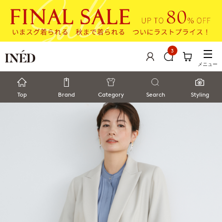
3
メニュー
Top
Brand
Category
Search
Styling