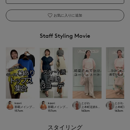
お気に入りに追加
Staff Styling Movie
kaori
kaori
とがわ
とがわ
那覇メインプレイスI.T.'S.international
那覇メインプレイスI.T.'S.international
上本町近鉄SUPERIORCLOSET
上本町近鉄SU
157
cm
157
cm
163
cm
163
cm
スタイリング