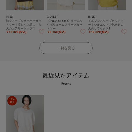
INED
OUTLET
INED
袖シアープルオーバーカッ
《INED de base》キーネッ
ドルマンスリーブカットソ
トソー｜涼しく上品に、大
クボリュームスリーブカッ
ー｜シルエットで魅せる大
人のエアリートップス
トソー
人のリラックスT
￥12,320(税込)
￥6,160(税込)
￥12,320(税込)
一覧を見る
最近見たアイテム
Recent
20%
OFF