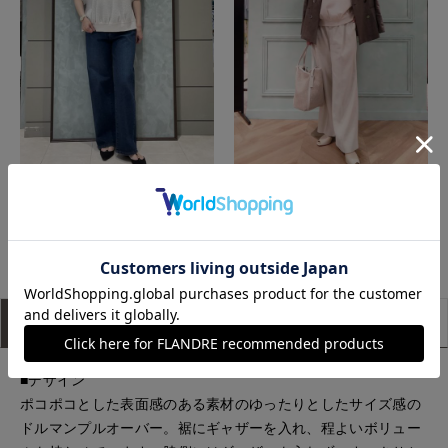
札幌丸井今井SUPERIOR CLOSET
上本町近鉄SUPERIORCLOSET
もっと見る
アイテム説明
サイズ詳細
購入レビュー
■デザイン
ポコポコとした表面感のある素材のゆったりとしたサイズ感の
ドルマンプルオーバー。裾にギャザーを入れ、程よいボリュー