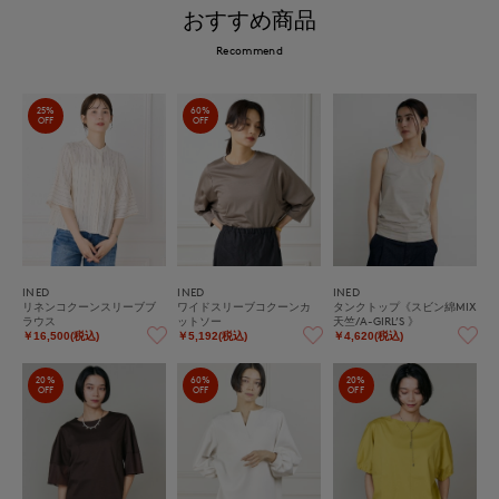
おすすめ商品
Recommend
25%
60%
OFF
OFF
INED
INED
INED
リネンコクーンスリーブブ
ワイドスリーブコクーンカ
タンクトップ《スビン綿MIX
ラウス
ットソー
天竺/A-GIRL’S 》
￥16,500(税込)
￥5,192(税込)
￥4,620(税込)
20%
60%
20%
OFF
OFF
OFF