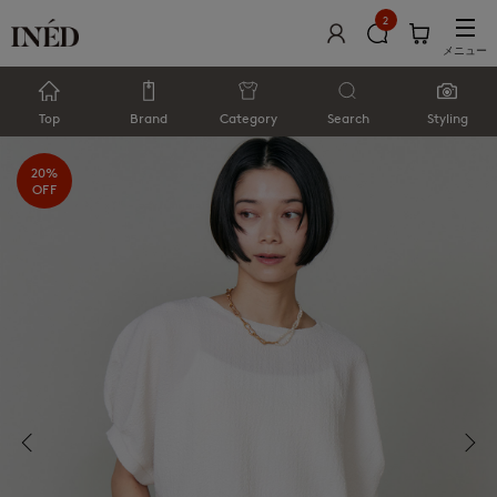
2
メニュー
Top
Brand
Category
Search
Styling
20%
OFF