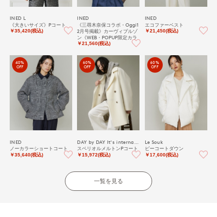
INED L
INED
INED
《大きいサイズ》Pコート
《三尋木奈保コラボ・Oggi1
エコファーベスト
2月号掲載》カーヴィブルゾ
￥35,420(税込)
￥21,450(税込)
ン《WEB・POPUP限定カラ
ー》
￥21,560(税込)
40%
60%
60%
OFF
OFF
OFF
INED
DAY by DAY It's international
Le Souk
ノーカラーショートコート
スペリオルメルトンPコート
ピーコートダウン
￥35,640(税込)
￥15,972(税込)
￥17,600(税込)
一覧を見る