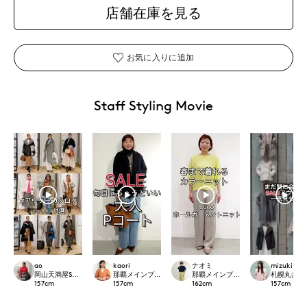
店舗在庫を見る
お気に入りに追加
Staff Styling Movie
ao
kaori
ナオミ
mizuki
岡山天満屋SUPERIORCLOSET
那覇メインプレイスI.T.'S.international
那覇メインプレイスI.T.'S.internation
札幌丸井今井S
157
cm
157
cm
162
cm
157
cm