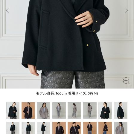
モデル身長:166cm
着用サイズ:09(M)