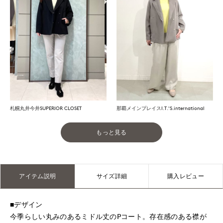
札幌丸井今井SUPERIOR CLOSET
那覇メインプレイスI.T.'S.international
もっと見る
アイテム説明
サイズ詳細
購入レビュー
■デザイン
今季らしい丸みのあるミドル丈のPコート。存在感のある襟が