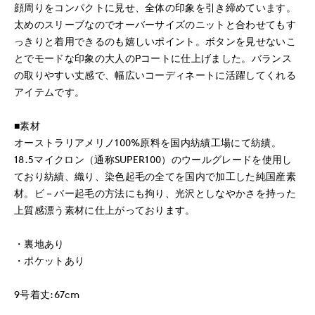
顔周りをコンパクトに見せ、全体の印象を引き締めています。
太めのスリーブなのでオーバーサイズのニットと合わせてもす
っきりと着用できるのも嬉しいポイント。ボタンを見せないこ
とでモードな印象の大人のPコートに仕上げました。バランス
の取りやすい丈感で、幅広いコーディネートに活躍してくれる
アイテムです。
■素材
オーストラリアメリノ100%原料を国内紡績工場にて紡績。
18.5マイクロン（通称SUPER100）のウールグレードを使用し
ており紡績、織り、染色起毛の全てを国内で加工した純国産素
材。ビ－バー起毛の方法にも拘り、光沢としなやかさを持った
上質感漂う素材に仕上がっております。
・裏地あり
・ポケットあり
9号着丈:67cm