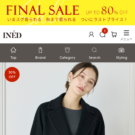
3
メニュー
Top
Brand
Category
Search
Styling
30%
OFF