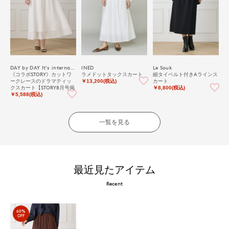
DAY by DAY It's international
INED
Le Souk
《コラボSTORY》カットワ
ラメドットタックスカート
細タイベルト付きAラインス
ークレースのドラマティッ
カート
￥13,200(税込)
クスカート【STORY8月号掲
￥8,800(税込)
載】
￥5,588(税込)
一覧を見る
最近見たアイテム
Recent
60%
OFF