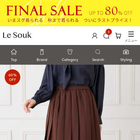
3
メニュー
Top
Brand
Category
Search
Styling
60%
OFF