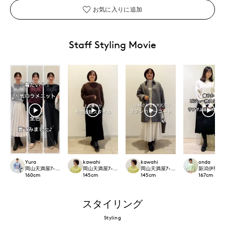
お気に入りに追加
Staff Styling Movie
Yura
kawahi
kawahi
onda
岡山天満屋7-IDconcept.
岡山天満屋7-IDconcept.
岡山天満屋7-IDconcept.
新潟伊勢丹7-I
160
cm
145
cm
145
cm
167
cm
スタイリング
Styling