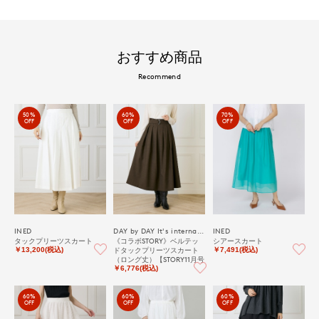
おすすめ商品
Recommend
50%
60%
70%
OFF
OFF
OFF
INED
DAY by DAY It's international
INED
タックプリーツスカート
《コラボSTORY》ベルテッ
シアースカート
ドタックプリーツスカート
￥13,200(税込)
￥7,491(税込)
（ロング丈）【STORY11月号
掲載】
￥6,776(税込)
60%
60%
60%
OFF
OFF
OFF