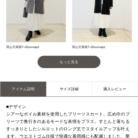
岡山天満屋7-IDconcept.
岡山天満屋7-IDconcept.
もっと見る
アイテム説明
サイズ詳細
購入レビュー
■デザイン
シアーなボイル素材を使用したプリーツスカート。広め巾のプ
リーツで奥行きのあるモードな表情をプラス。すとんと落ちる
すっきりとしたシルエットのロング丈でスタイルアップを叶え
ます。ウエストゴム仕様で快適な着用感にも配慮しました。華