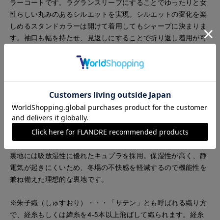
ラーコートです。ラグランスリーブにすることでゆったりと女
性らしい丸みのあるシルエットを実現。シルエットの変化を楽
しめるスタンドカラーは開けて着用してもシャープに決まりま
す。袖口も幅を持たせ、見返しにすることで折り返し着用が可
能です。
■素材
カシミヤ100%の細い繊維を使用する事で独特の光沢感があ
り、肌に触れても気持ちが良いです。織り方は朱子織で、昔な
がらのションヘル織機でゆっくりと丁寧に織る事で、手織りに
近い柔らかなふくらみ感が生まれます。表面は起毛加工（ビー
バー仕上）をしており、特徴として着用時も表面の美しい毛並
みが保たれ、気品のある光沢感があります。
裏地には吸放湿性に優れたキュプラを採用。保湿性が高く、静
電気が起きにくいため、冬場の不快感を軽減するので機能性を
兼ね備えた理想的な裏地です。
※朱子織（しゅすおり）・・・「サテン」とも呼ばれる織り方
で、経糸もしくは緯糸を4-5本以上飛ばして織られます。経糸