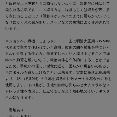
と緯糸が上下左右ともに隣接しないように、規則的に飛ばして
織られる組織です。この織り方は、経糸もしくは緯糸が表に多
く表に出ることにより肌触りがシルクのように滑らかでシワに
なりにくく光沢感があり、スーツなどの裏地によく使用されて
います。
※ションヘル織機（しょっき）・・・主に明治大正期～1960年
代頃まで主力で使われていた織機。縦糸の間を横糸を持つシャ
トルが往復する仕組み。低速でじっくりと織り上げることで繊
維への負荷を極力少なく、織物自体を立体的にすることができ
るため、手織りの優しい感覚に近く、柔らかい風合いのあるテ
キスタイルを織り上げることが出来ます。実際に高速汎用織機
より、1反（約50M）の生地を織るのに数メートル程余分に糸を
使用します。その差が、生地の独特な膨らみとナチュラルなス
トレッチ性を表現し、仕立て映えがよく着心地のよいテキスタ
イルになります。
・裏地あり
・ポケットあり