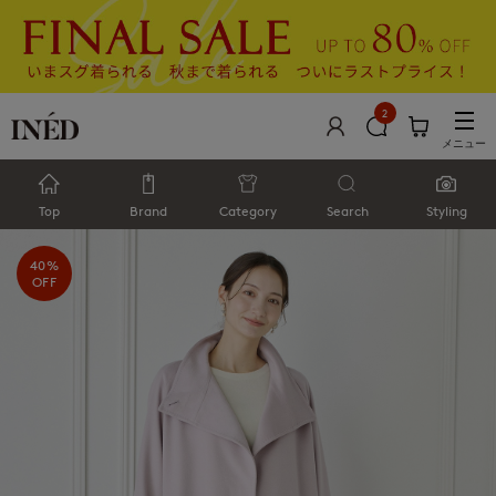
2
メニュー
Top
Brand
Category
Search
Styling
40%
OFF