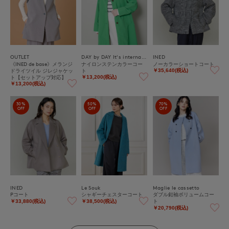
OUTLET
DAY by DAY It's international
INED
《INED de base》メランジ
ナイロンステンカラーコー
ノーカラーショートコート
ドライツイル ジレジャケッ
ト
￥35,640(税込)
ト【セットアップ対応】
￥13,200(税込)
￥13,200(税込)
30%
50%
70%
OFF
OFF
OFF
INED
Le Souk
Maglie le cassetto
Pコート
シャギーチェスターコート
ダブル釦袖ボリュームコー
ト
￥33,880(税込)
￥38,500(税込)
￥20,790(税込)