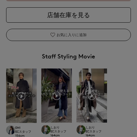
店舗在庫を見る
お気に入りに追加
Staff Styling Movie
しおり
しおり
EMI
ECスタッフ
ECスタッフ
ECスタッフ
164
cm
164
cm
156
cm