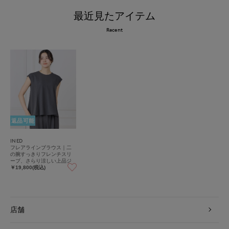
最近見たアイテム
Recent
返品可能
INED
フレアラインブラウス｜二
の腕すっきりフレンチスリ
ーブ、さらり涼しい上品ジ
ョーゼット
￥19,800(税込)
店舗