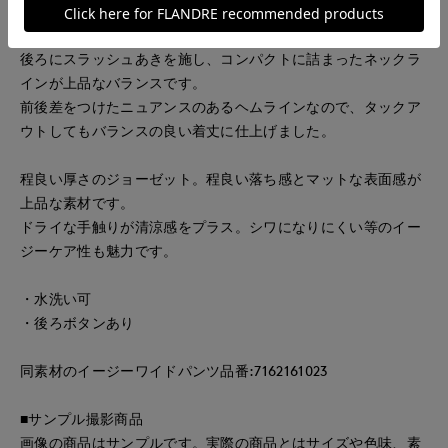
切り替えを活かしたフレアシルエットがポイントのブラウス。
程良い丈感のフレンチスリーブで二の腕をさりげなくカバー。
後ろにスラッシュあきを施し、コンパクトに詰まったネックラ
インが上品なバランスです。
前後差をつけたニュアンスのあるヘムラインなので、タックア
ウトしてもバランスの良い着丈に仕上げました。
程良い厚さのジョーゼット。程良い落ち感とマットな表面感が
上品な素材です。
ドライな手触りが清涼感をプラス。シワになりにくい等のイー
ジーケア性も魅力です。
・水洗い可
・後ろボタンあり
同素材のイージーワイドパンツ品番:7162161023
■サンプル撮影商品
画像の商品はサンプルです。実際の商品とはサイズや色味、素