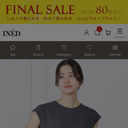
2
メニュー
Top
Brand
Category
Search
Styling