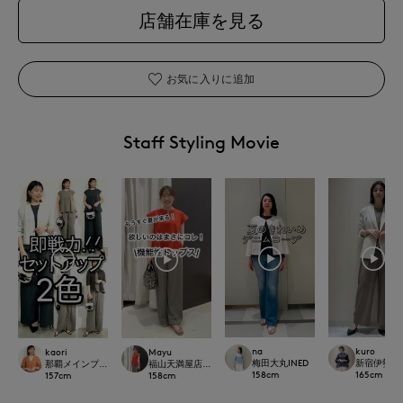
店舗在庫を見る
お気に入りに追加
Staff Styling Movie
na
kuro
kaori
Mayu
梅田大丸INED
新宿伊勢丹SU
那覇メインプレイスI.T.'S.international
福山天満屋店INED/7-IDconcept./Maglie
158
cm
165
cm
157
cm
158
cm