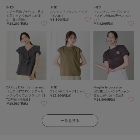
INED
INED
INED
シアー羽織ブラウス｜透け
コットンリブタンクトップ
フレンチスリーブTシャツ
る美しさと立体感で心弾
《YVON》
《スビン綿MIX天竺/A-GIR
む、夏の羽織り
L’S 》
￥8,800(税込)
￥24,200(税込)
￥7,920(税込)
DAY by DAY It's international
INED
Maglie le cassetto
《コラボSTORY》シアーリ
フレンチスリーブTシャツ
LOVERコンパクトTシャツ｜
ップルラッフルブラウス【S
毎日に寄り添う名品T
￥12,100(税込)
TORY8月号掲載】
￥19,800(税込)
￥19,580(税込)
一覧を見る