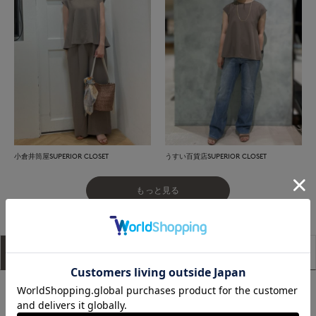
小倉井筒屋SUPERIOR CLOSET
うすい百貨店SUPERIOR CLOSET
もっと見る
アイテム説明
サイズ詳細
購入レビュー
【新サービス】おうちでFittingスタート！
詳しくは
こちら