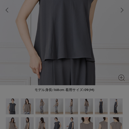
モデル身長:168cm
着用サイズ:09(M)