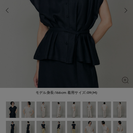
モデル身長:166cm
着用サイズ:09(M)