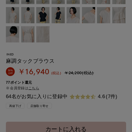
INED
麻調タックブラウス
￥16,940
30%
￥24,200(税込)
(税込)
OFF
77ポイント還元
会員登録は
こちら
64名がお気に入りに登録中
4.6
(7件)
再値下げ
店舗取り寄せ
カートに入れる