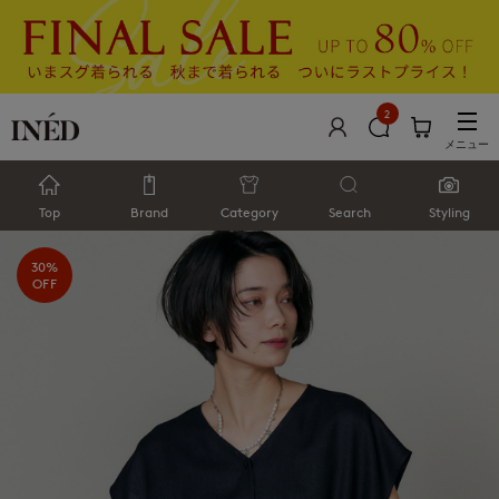
2
メニュー
Top
Brand
Category
Search
Styling
30%
OFF