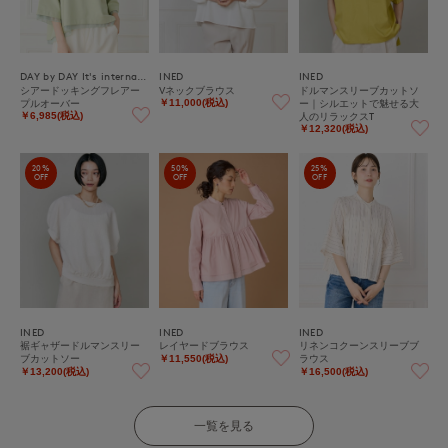
DAY by DAY It's international
INED
INED
シアードッキングフレアー
Vネックブラウス
ドルマンスリーブカットソ
プルオーバー
ー｜シルエットで魅せる大
￥11,000(税込)
人のリラックスT
￥6,985(税込)
￥12,320(税込)
20%
50%
25%
OFF
OFF
OFF
INED
INED
INED
裾ギャザードルマンスリー
レイヤードブラウス
リネンコクーンスリーブブ
ブカットソー
ラウス
￥11,550(税込)
￥13,200(税込)
￥16,500(税込)
一覧を見る