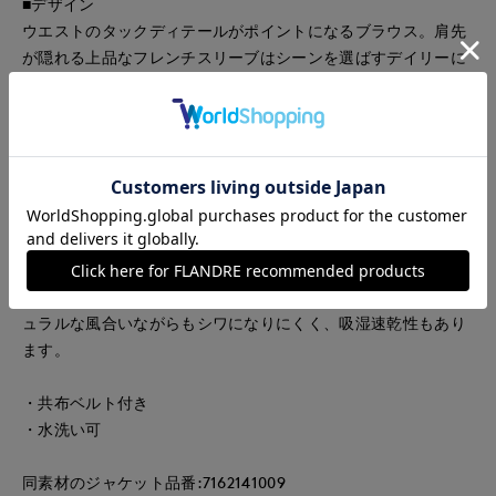
■デザイン
ウエストのタックディテールがポイントになるブラウス。肩先
が隠れる上品なフレンチスリーブはシーンを選ばすデイリーに
着回しがしやすいシルエットです。くるみ釦をあしらった前あ
きデザインと顔周りをすっきりと見せるVネックが女性らしさ
を引き立てます。サッシュベルトでシルエット変化ができるの
も魅力。
■素材
天然の麻の生成りのような深みのある色合いと表情で、麻調合
繊の代名詞として知られるアイアス。トリアセテートは森林を
守る為のFSC®認証を取得したサスティナブル素材です。ナチ
ュラルな風合いながらもシワになりにくく、吸湿速乾性もあり
ます。
・共布ベルト付き
・水洗い可
同素材のジャケット品番:7162141009