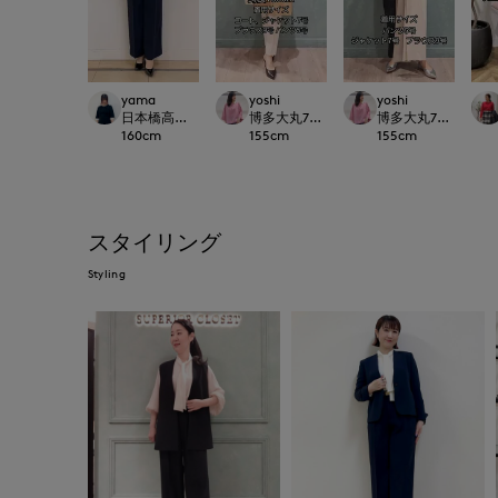
yama
yoshi
yoshi
日本橋高島屋SC SUPERIOR CLOSET
博多大丸7-IDconcept.
博多大丸7-IDconcep
160
cm
155
cm
155
cm
スタイリング
Styling