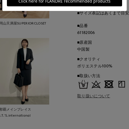
■サイズ表記はあくまで目
岡山天満屋SUPERIORCLOSET
■品番
61182006
■原産国
中国製
■クオリティ
ポリエステル100%
■取扱い方法
取り扱いについて
那覇メインプレイス
I.T.'S.international