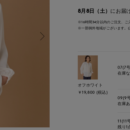
8月8日（土）
にお届
※16時間
34分
以内
のご注文、ご
※一部例外地域がございます。(
07(7号
在庫
オフホワイト
￥19,800 (税込)
09(9
在庫
11(11
残り1