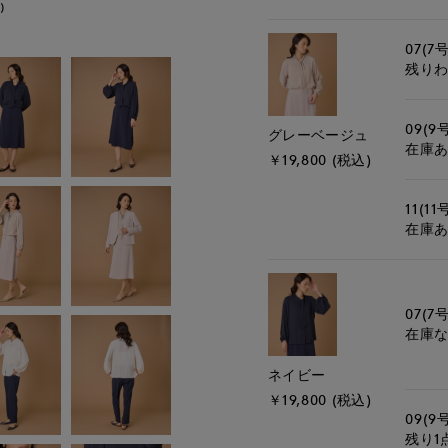
)
モデル身長:165cm
07(7号
残り
09(9
グレーベージュ
在庫
￥19,800 (税込)
11(11
在庫
07(7号
在庫
ネイビー
￥19,800 (税込)
09(9
残り1