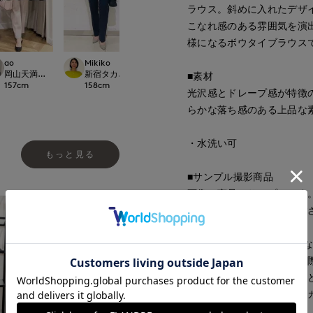
ラウス。斜めに入れたデザ
こなれ感のある雰囲気を演
様になるボウタイブラウス
ao
Mikiko
ao
ao
t.
岡山天満屋SUPERIORCLOSET
新宿タカシマヤSUPERIOR CLOSET
岡山天満屋SUPERIORCLOSET
岡山天満屋SUPERI
■素材
157
cm
158
cm
157
cm
157
cm
光沢感とドレープ感が特徴の
らかな落ち感のある上品な
・水洗い可
もっと見る
■サンプル撮影商品
画像の商品はサンプルです
が若干変更になる場合がご
■カラーについては、可能
すが、照明の関係により実
ソコン・スマートフォンな
ございます。現物と画像の
了承ください。