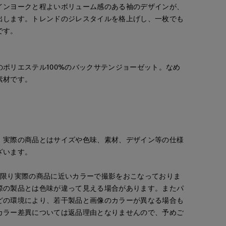
インヨークと程よいボリューム感のある袖のデザインが、
出します。トレンドのジレスタイルを格上げし、一枚でも
です。
kaori
とがわ
ayaka
ORCLOSET
那覇メインプレイスI.T.'S.international
上本町近鉄SUPERIORCLOSET
立川伊勢丹I.T.'S.international
157
cm
163
cm
170
cm
ポリエステル100%のバックサテンジョーゼット。なめ
素材です。
。実際の商品とはサイズや色味、素材、デザイン等の仕様
ざいます。
な限り実際の商品に近いカラーで撮影をおこなっておりま
際の製品とは色味が違って見える場合があります。またパ
どの環境により、若干製品と画像のカラーが異なる場合も
カラー差異については返品理由となりませんので、予めご