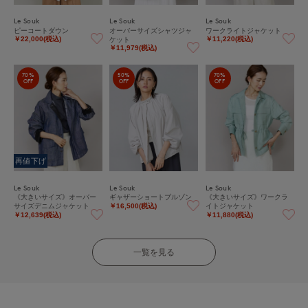
Le Souk
Le Souk
Le Souk
ピーコートダウン
オーバーサイズシャツジャ
ワークライトジャケット
ケット
￥22,000(税込)
￥11,220(税込)
￥11,979(税込)
70%
50%
70%
OFF
OFF
OFF
再値下げ
Le Souk
Le Souk
Le Souk
《大きいサイズ》オーバー
ギャザーショートブルゾン
《大きいサイズ》ワークラ
サイズデニムジャケット
イトジャケット
￥16,500(税込)
￥12,639(税込)
￥11,880(税込)
一覧を見る