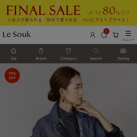
2
メニュー
Top
Brand
Category
Search
Styling
70%
OFF