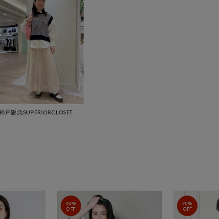
神戸阪急SUPERIORCLOSET
40%
70%
OFF
OFF