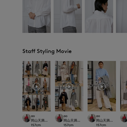
Staff Styling Movie
ao
ao
ao
岡山天満屋SUPERIORCLOSET
岡山天満屋SUPERIORCLOSET
岡山天満屋SUPERIOR
157
cm
157
cm
157
cm