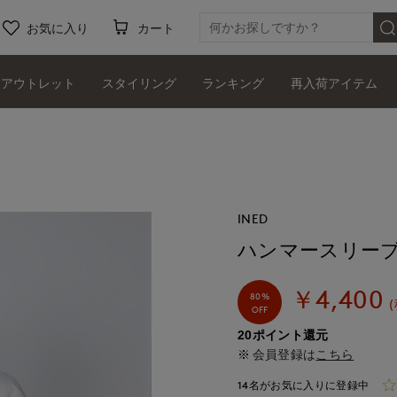
お気に入り
カート
アウトレット
スタイリング
ランキング
再入荷アイテム
INED
ハンマースリー
￥4,400
80%
OFF
20ポイント還元
会員登録は
こちら
14名がお気に入りに登録中