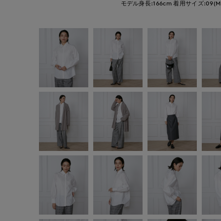
モデル身長:166cm
着用サイズ:09(M