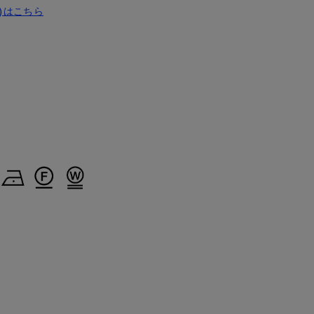
)はこちら
makiko
yoshi
ao
イネド三井アウトレットパーク多摩南大沢店
レットパーク多摩南大沢店
博多大丸7-IDconcept.
岡山天満屋SUPERIORCLOSET
153
cm
155
cm
157
cm