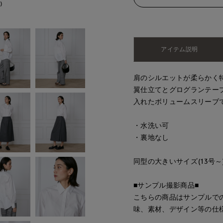
)
アイテム説明
肩のシルエットが柔らかく
翼仕立てとグログランテー
入れたボリュームスリーブ
・水洗い可
・裏地なし
同型の大きいサイズ(13号～)品番
■サンプル撮影商品■
こちらの商品はサンプルで
味、素材、デザイン等の仕