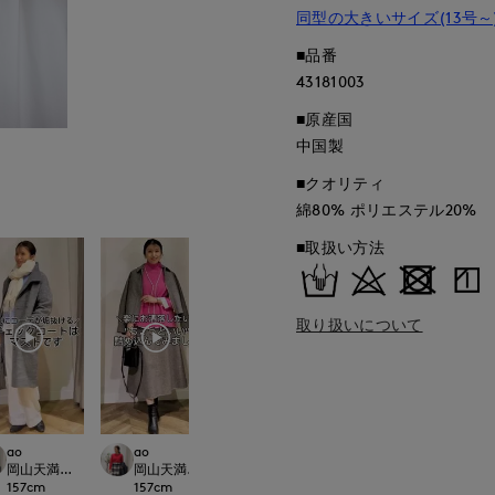
同型の大きいサイズ(13号～
■品番
43181003
■原産国
中国製
■クオリティ
綿80% ポリエステル20%
■取扱い方法
取り扱いについて
ao
ao
ao
makiko
CLOSET
岡山天満屋SUPERIORCLOSET
岡山天満屋SUPERIORCLOSET
岡山天満屋SUPERIORCLOSET
イネド三井アウト
157
cm
157
cm
157
cm
153
cm