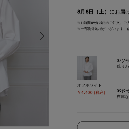
8月8日（土）
にお届
※11時間
09分
以内
のご注文、ご
※一部例外地域がございます。(
07(7号
残り
オフホワイト
09(9
￥4,400 (税込)
在庫