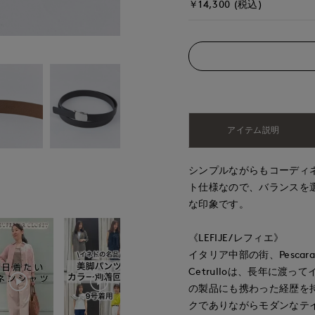
￥14,300 (税込)
アイテム説明
シンプルながらもコーディ
ト仕様なので、バランスを
な印象です。
《LEFIJE/レフィエ》
イタリア中部の街、Pescar
Cetrulloは、長年に
の製品にも携わった経歴を持
クでありながらモダンなテ