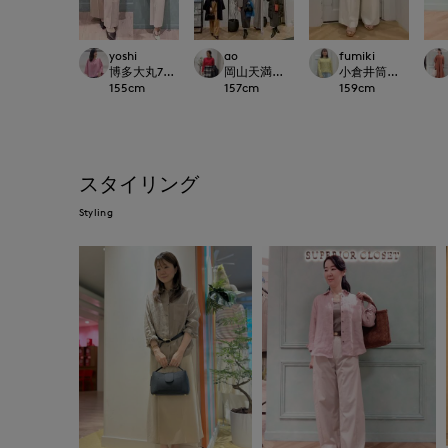
yoshi
ao
fumiki
博多大丸7-IDconcept.
岡山天満屋SUPERIORCLOSET
小倉井筒屋SUPERIOR
155
cm
157
cm
159
cm
スタイリング
Styling