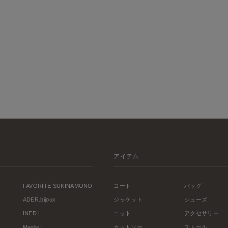
アイテム
FAVORITE SUKINAMONO
コート
バッグ
ADER.bijoux
ジャケット
シューズ
INED L
ニット
アクセサリー
Maglie L
カットソー
ストール