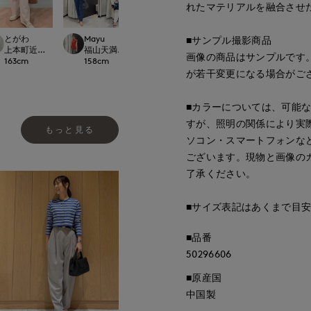
れたマテリアルを融合させ
とがわ
Mayu
ao
kaori
■サンプル撮影商品
 CLOSET
上本町近鉄SUPERIORCLOSET
福山天満屋店INED/7-IDconcept./Maglie
岡山天満屋SUPERIORCLOSET
那覇メインプレイスI.T.
画像の商品はサンプルです
163
cm
158
cm
157
cm
157
cm
が若干変更になる場合がご
■カラーについては、可能
すが、照明の関係により実
もっと見る
ソコン・スマートフォンな
ございます。現物と画像の
了承ください。
■サイズ表記はあくまで目
■品番
50296606
■原産国
中国製