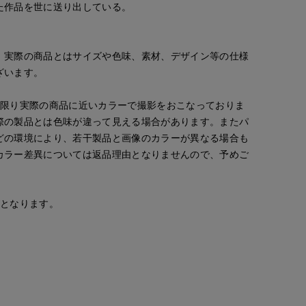
た作品を世に送り出している。
kuro
ao
ao
新宿伊勢丹SUPERIOR CLOSET
'S.international
岡山天満屋SUPERIORCLOSET
岡山天満屋SUPERIORCLOSET
。実際の商品とはサイズや色味、素材、デザイン等の仕様
165
cm
157
cm
157
cm
ざいます。
な限り実際の商品に近いカラーで撮影をおこなっておりま
際の製品とは色味が違って見える場合があります。またパ
どの環境により、若干製品と画像のカラーが異なる場合も
カラー差異については返品理由となりませんので、予めご
安となります。