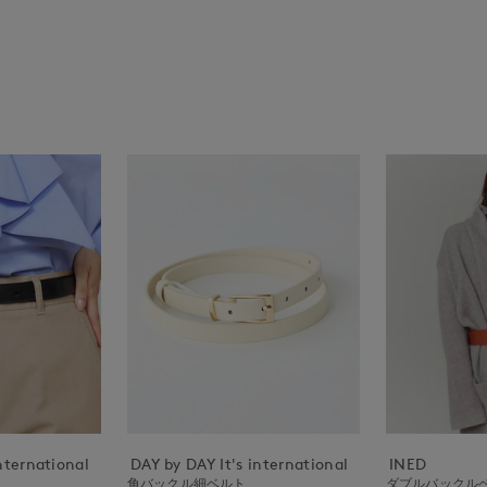
nternational
DAY by DAY It's international
INED
ト
角バックル細ベルト
ダブルバックル