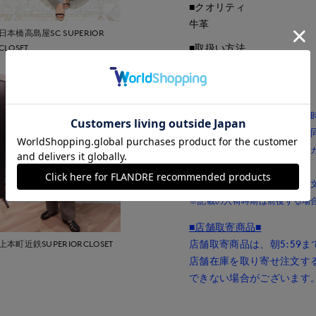
■クオリティ
牛革
日本橋高島屋SC SUPERIOR
■取扱い方法
CLOSET
取り扱いについて
■予約商品■
カラー、サイズにより入荷
舗取寄による予約商品との
※お支払い方法は「クレジットカー
いただきます。
※複数の予約商品を同時にご注
※記載の入荷時期は前後する場
■店舗取寄商品■
店舗取寄商品は、朝5:59
上本町近鉄SUPERIORCLOSET
店舗在庫を取り寄せ注文す
できない場合がございます