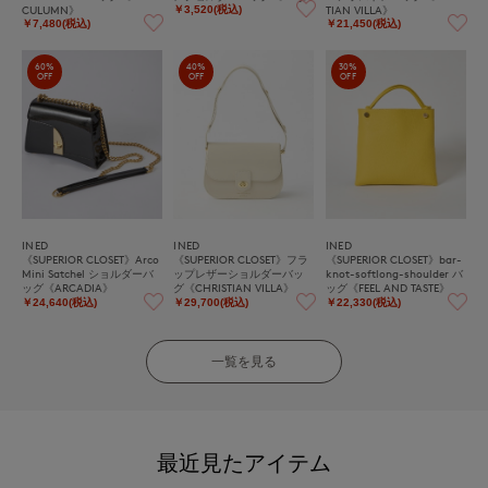
CULUMN》
TIAN VILLA》
￥3,520(税込)
￥7,480(税込)
￥21,450(税込)
60%
40%
30%
OFF
OFF
OFF
INED
INED
INED
《SUPERIOR CLOSET》Arco
《SUPERIOR CLOSET》フラ
《SUPERIOR CLOSET》bar-
Mini Satchel ショルダーバ
ップレザーショルダーバッ
knot-softlong-shoulder バ
ッグ《ARCADIA》
グ《CHRISTIAN VILLA》
ッグ《FEEL AND TASTE》
￥24,640(税込)
￥29,700(税込)
￥22,330(税込)
一覧を見る
最近見たアイテム