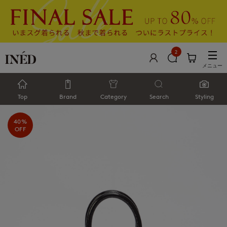
2
メニュー
Top
Brand
Category
Search
Styling
40%
OFF