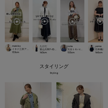
makiko
たけだ
kote
yama
イネド三井アウトレットパーク多摩南大沢店
富山大和7-IDconcept.
大分トキハINED
日本橋高島屋S
153
cm
163
cm
153
cm
160
cm
スタイリング
Styling