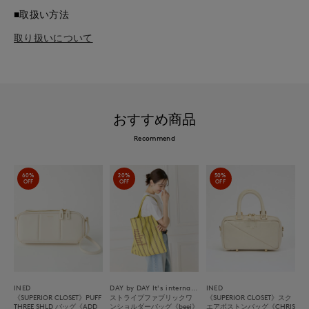
■取扱い方法
取り扱いについて
おすすめ商品
Recommend
60%
20%
50%
OFF
OFF
OFF
INED
DAY by DAY It's international
INED
《SUPERIOR CLOSET》PUFF
ストライプファブリックワ
《SUPERIOR CLOSET》スク
THREE SHLD バッグ《ADD
ンショルダーバッグ《beej》
エアボストンバッグ《CHRIS