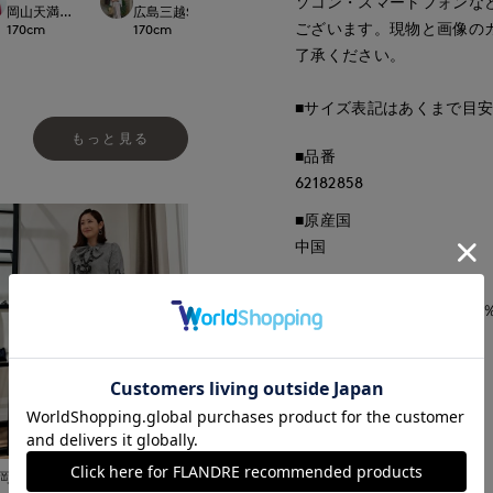
ソコン・スマートフォンな
CLOSET
岡山天満屋SUPERIORCLOSET
広島三越SUPERIORCLOSET
梅田大丸INED
日本橋高島屋M Magli
ございます。現物と画像の
170
cm
170
cm
162
cm
155
cm
了承ください。
■サイズ表記はあくまで目
もっと見る
■品番
62182858
■原産国
中国
■クオリティ
ピンク:綿61％ ナイロン33
レタン4%
■取扱い方法
取り扱いについて
岡山天満屋SUPERIORCLOSET