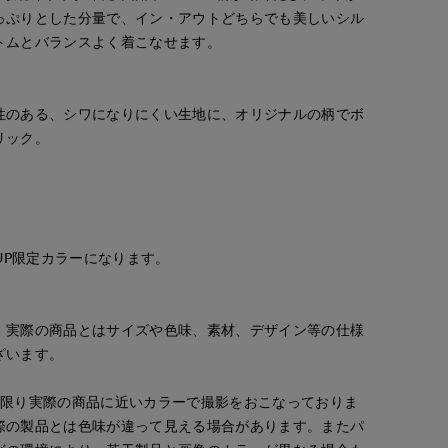
っぷりとした分量で、イン・アウトどちらでも美しいシル
トムとバランスよく着こなせます。
性のある、シワになりにくい生地に、オリジナルの柄でボ
リック。
PUP限定カラーになります。
。実際の商品とはサイズや色味、素材、デザイン等の仕様
ざいます。
な限り実際の商品に近いカラーで撮影をおこなっておりま
際の製品とは色味が違って見える場合があります。またパ
ao
kaori
ゆうき