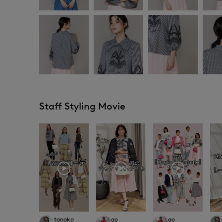
Staff Styling Movie
tanaka
ao
ao