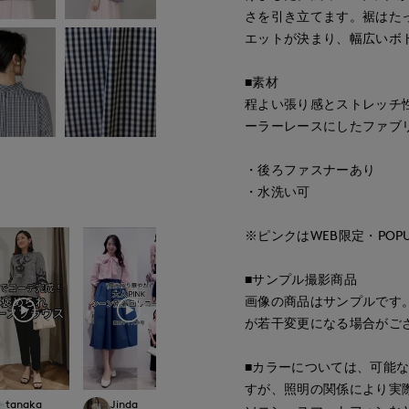
さを引き立てます。裾はた
エットが決まり、幅広いボ
■素材
程よい張り感とストレッチ
ーラーレースにしたファブ
・後ろファスナーあり
・水洗い可
※ピンクはWEB限定・PO
■サンプル撮影商品
画像の商品はサンプルです
が若干変更になる場合がご
■カラーについては、可能
すが、照明の関係により実
tanaka
Jinda
YUMI
Rina