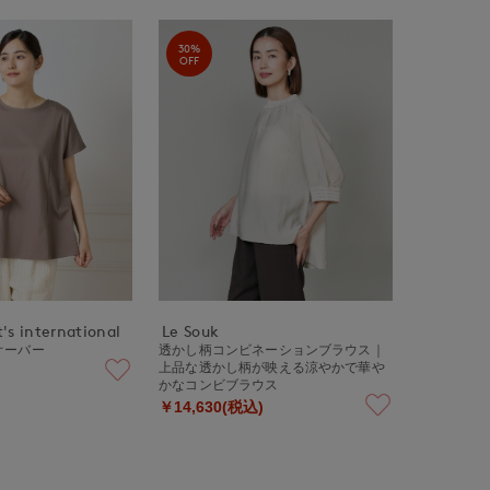
30%
OFF
's international
Le Souk
オーバー
透かし柄コンビネーションブラウス｜
上品な透かし柄が映える涼やかで華や
かなコンビブラウス
￥14,630(税込)