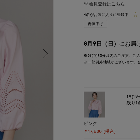
会員登録は
こちら
4名がお気に入りに登録中
再値下げ
8月9日（日）
にお届
※9時間
53分
以内
のご注文、ご
※一部例外地域がございます。(
19(19
残り1
ピンク
￥17,600 (税込)