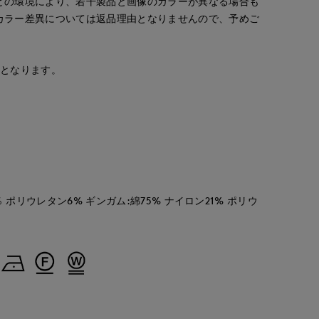
どの環境により、若干製品と画像のカラーが異なる場合も
e le cassetto
岡山天満屋SUPERIORCLOSET
那覇メインプレイスI.T.'S.international
那覇メインプレイスI.T.'S.internation
カラー差異については返品理由となりませんので、予めご
157
cm
157
cm
150
cm
安となります。
％ ポリウレタン6% ギンガム:綿75% ナイロン21% ポリウ