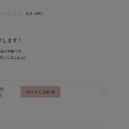
0.0
(0件)
けします！
入金が対象です。
詳しくは
こちら
)
号)
カートに入れる
点