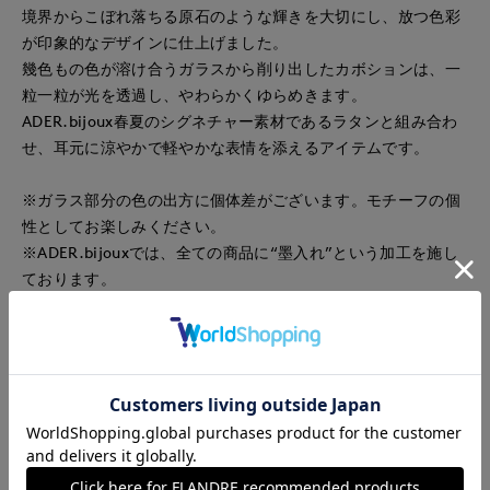
境界からこぼれ落ちる原石のような輝きを大切にし、放つ色彩
が印象的なデザインに仕上げました。
幾色もの色が溶け合うガラスから削り出したカボションは、一
粒一粒が光を透過し、やわらかくゆらめきます。
ADER.bijoux春夏のシグネチャー素材であるラタンと組み合わ
せ、耳元に涼やかで軽やかな表情を添えるアイテムです。
※ガラス部分の色の出方に個体差がございます。モチーフの個
性としてお楽しみください。
※ADER.bijouxでは、全ての商品に“墨入れ”という加工を施し
ております。
メッキ仕上げをした後にあえて墨をかけて1つ1つ職人が拭き取
る作業で、メタルが落ち着いた色味になり、高級感を出してい
ます。
なお、拭き取りは手作業のため、墨の残り方には個体差がござ
います。予めご了承ください。
■品番
61295006