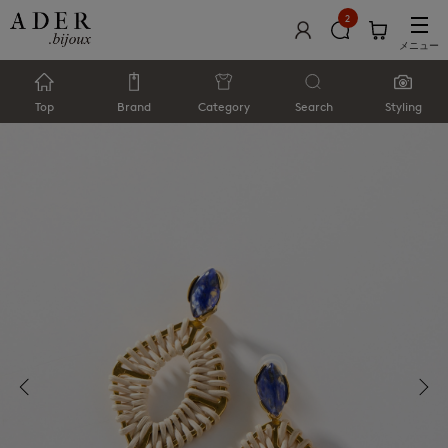
2
メニュー
Top
Brand
Category
Search
Styling