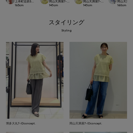
上本町近鉄SUPERIORCLOSET
岡山天満屋7-IDconcept.
岡山天満屋7-IDconcept.
岡山天満屋7-I
163
cm
145
cm
145
cm
160
cm
スタイリング
Styling
博多大丸7-IDconcept.
岡山天満屋7-IDconcept.