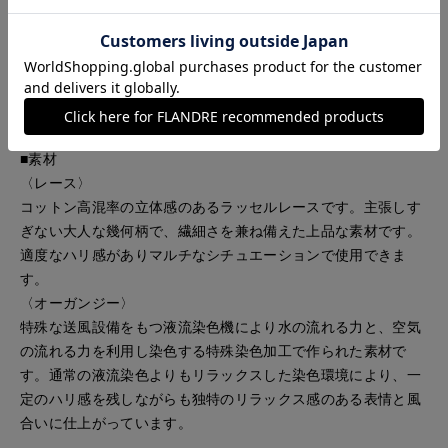
■デザイン
レース生地にオーガンジーをドッキングしたフレンチスリーブ
のプルオーバー。裏地付きなのでインナーに迷わず、気軽に着
られます。裾からオーガンジーを覗かせたデザインで、トレン
ドのシアー感をお楽しみいただける華やかな一枚です。
■素材
〈レース〉
コットン高混率の立体感のあるラッセルレースです。主張しす
ぎない大人な幾何柄で、繊細さを兼ね備えた上品な素材です。
適度なハリ感がありマルチなシチュエーションで使用できま
す。
〈オーガンジー〉
特殊な送風設備をもつ液流染色機により水の流れる力と、空気
の流れる力を利用し染色する特殊染色加工で作られた素材で
す。通常の液流染色よりもリラックスした染色環境により、一
定のハリ感を残しながらも独特のリラックス感のある表情と風
合いに仕上がっています。