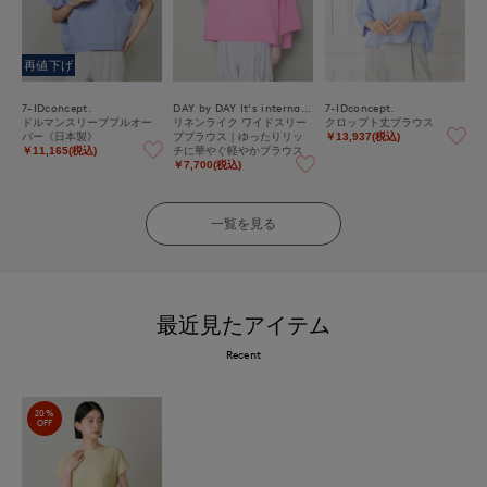
再値下げ
7-IDconcept.
DAY by DAY It's international
7-IDconcept.
ドルマンスリーブプルオー
リネンライク ワイドスリー
クロップト丈ブラウス
バー《日本製》
ブブラウス｜ゆったりリッ
￥13,937(税込)
チに華やぐ軽やかブラウス
￥11,165(税込)
￥7,700(税込)
一覧を見る
最近見たアイテム
Recent
20%
OFF