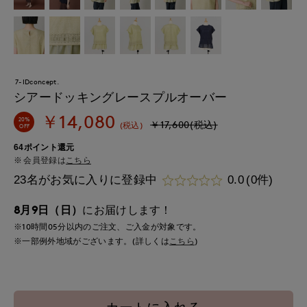
7-IDconcept.
シアードッキングレースプルオーバー
￥14,080
20%
￥17,600(税込)
(税込)
OFF
64ポイント還元
会員登録は
こちら
23名がお気に入りに登録中
0.0
(0件)
8月9日（日）
にお届けします！
※10時間
05分
以内
のご注文、ご入金が対象です。
※一部例外地域がございます。(詳しくは
こちら
)