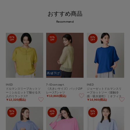
おすすめ商品
Recommend
20%
30%
20%
OFF
OFF
OFF
再値下げ
INED
7-IDconcept.
INED
ドルマンスリーブカットソ
《大きいサイズ》バックZIP
ジョーゼットドルマンスリ
ー｜シルエットで魅せる大
レースTシャツ
ーブカットソー《接触冷
人のリラックスT
感・吸水速乾》｜オフィス
￥13,860(税込)
カジュアルにも大活躍、ひ
￥12,320(税込)
￥14,960(税込)
んやり涼しい大人のイージ
ーケアカットソー
30%
40%
30%
OFF
OFF
OFF