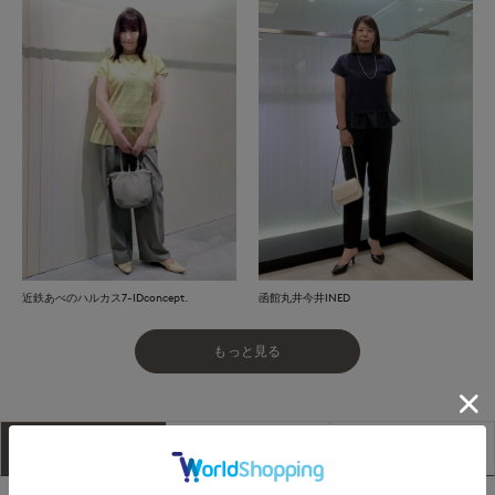
近鉄あべのハルカス7-IDconcept.
函館丸井今井INED
もっと見る
アイテム説明
サイズ詳細
購入レビュー