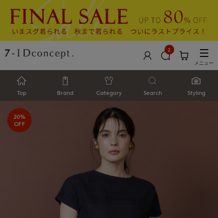
2
メニュー
Top
Brand
Category
Search
Styling
20%
OFF