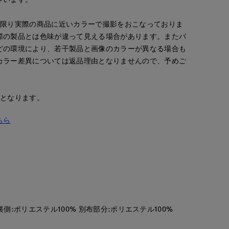
な限り実際の商品に近いカラーで撮影をおこなっておりま
際の製品とは色味が違って見える場合があります。またパ
onda
とがわ
onda
どの環境により、若干製品と画像のカラーが異なる場合も
新潟伊勢丹7-IDconcept.
上本町近鉄SUPERIORCLOSET
新潟伊勢丹7-IDconcept.
カラー差異については返品理由となりませんので、予めご
167
cm
163
cm
167
cm
安となります。
ちら
 裏側:ポリエステル100% 別布部分:ポリエステル100%