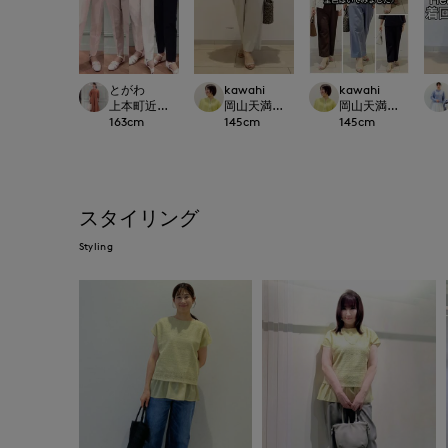
とがわ
kawahi
kawahi
上本町近鉄SUPERIORCLOSET
岡山天満屋7-IDconcept.
岡山天満屋7-IDconc
163
cm
145
cm
145
cm
スタイリング
Styling