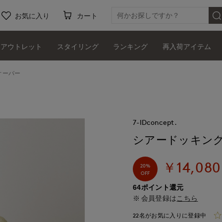
お気に入り
カート
アウトレット
スタイリング
ランキング
再入荷アイテム
オーバー
7-IDconcept.
シアードッキン
￥14,080
20%
OFF
64ポイント還元
会員登録は
こちら
22名がお気に入りに登録中