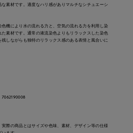
品な素材です。適度なハリ感がありマルチなシチュエーシ
染色機により水の流れる力と、空気の流れる力を利用し染
れた素材です。通常の液流染色よりもリラックスした染色
を残しながらも独特のリラックス感のある表情と風合いに
62190008
。実際の商品とはサイズや色味、素材、デザイン等の仕様
ざいます。