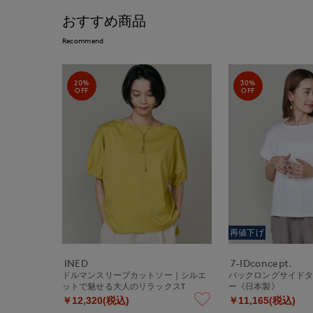
おすすめ商品
Recommend
20%
30%
OFF
OFF
再値下げ
INED
7-IDconcept.
ドルマンスリーブカットソー｜シルエ
バックロングサイド
ットで魅せる大人のリラックスT
ー《日本製》
￥12,320(税込)
￥11,165(税込)