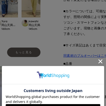
■カラーについては、可能
すが、照明の関係により実
na
Yura
kawahi
Yura
ソコン・スマートフォンな
梅田大丸INED
ept.
岡山天満屋7-IDconcept.
岡山天満屋7-IDconcept.
岡山天満屋7-IDconcept.
ございます。現物と画像の
158
cm
160
cm
145
cm
160
cm
了承ください。
■サイズ表記はあくまで目
もっと見る
同素材のプルオーバーはこ
■品番
62190007
■原産国
中国製
■クオリティ
表側:綿58% ナイロン42%
■取扱い方法