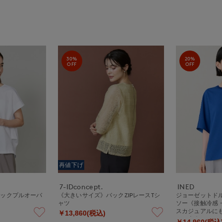
30%
20%
OFF
OFF
再値下げ
7-IDconcept.
INED
タックプルオーバ
《大きいサイズ》バックZIPレースTシ
ジョーゼットド
ャツ
ソー《接触冷感
スカジュアルに
￥13,860(税込)
しい大人のイー