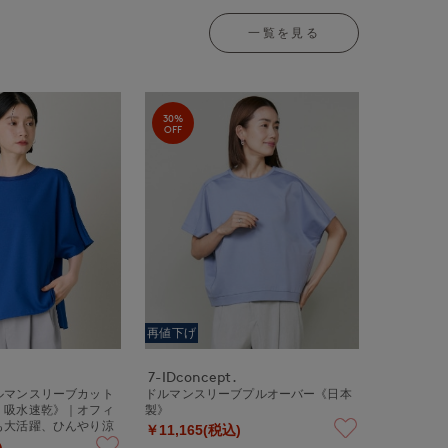
一覧を見る
30%
OFF
再値下げ
7-IDconcept.
ルマンスリーブカット
ドルマンスリーブプルオーバー《日本
・吸水速乾》｜オフィ
製》
も大活躍、ひんやり涼
￥11,165(税込)
ジーケアカットソー