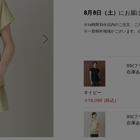
8月8日（土）
にお届
※16時間
32分
以内
のご注文、ご
※一部例外地域がございます。(
00(フ
在庫
ネイビー
￥14,080 (税込)
00(フ
在庫