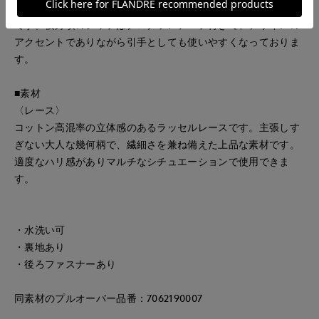
で、フェミニンに偏らず大人も取り入れやすいレースアイテム
です。後身頃のジップはグログランテープ付きで、デザインの
アクセントでありながら引手としても使いやすくなっておりま
す。
■素材
〈レース〉
コットン高混率の立体感のあるラッセルレースです。主張しす
ぎない大人な幾何柄で、繊細さを兼ね備えた上品な素材です。
適度なハリ感がありマルチなシチュエーションで使用できま
す。
・水洗い可
・裏地あり
・後ろファスナーあり
同素材のプルオーバー品番：7062190007