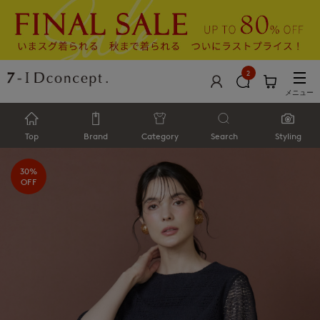
2
メニュー
Top
Brand
Category
Search
Styling
30%
OFF