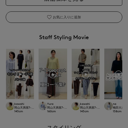
お気に入りに追加
Staff Styling Movie
kawahi
Yura
kawahi
na
岡山天満屋7-IDconcept.
岡山天満屋7-IDconcept.
岡山天満屋7-IDconcept.
梅田大丸IN
145
cm
160
cm
145
cm
158
cm
スタイリング