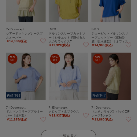
7-IDconcept.
INED
INED
シアードッキングレースプ
ドルマンスリーブカットソ
ジョーゼットドルマンスリ
ルオーバー
ー｜シルエットで魅せる大
ーブカットソー《接触冷
人のリラックスT
感・吸水速乾》｜オフィス
￥14,080(税込)
カジュアルにも大活躍、ひ
￥12,320(税込)
￥14,960(税込)
んやり涼しい大人のイージ
ーケアカットソー
30%
30%
30%
OFF
OFF
OFF
再値下げ
再値下げ
7-IDconcept.
7-IDconcept.
7-IDconcept.
ドルマンスリーブプルオー
クロップト丈ブラウス
《大きいサイズ》バックZIP
バー《日本製》
レースTシャツ
￥13,937(税込)
￥11,165(税込)
￥13,860(税込)
一覧を見る