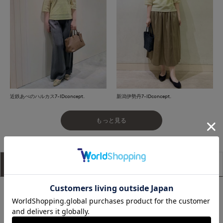
近鉄あべのハルカス7-IDconcept.
新潟伊勢丹7-IDconcept.
もっと見る
アイテム説明
サイズ詳細
購入レビュー
■デザイン
レース生地に裏地をドッキングした6分袖のTシャツ。
通常のTシャツほどカジュアル過ぎない感覚のレースTシャツ