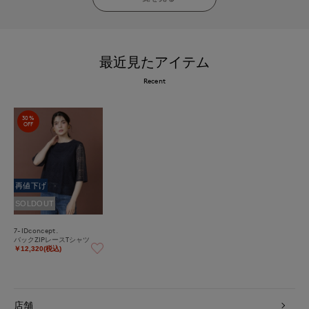
最近見たアイテム
Recent
30%
OFF
再値下げ
SOLDOUT
7-IDconcept.
バックZIPレースTシャツ
￥12,320(税込)
店舗