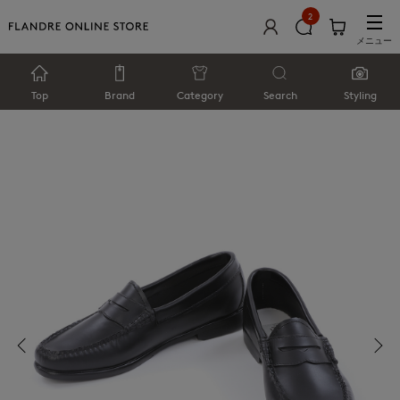
2
メニュー
Top
Brand
Category
Search
Styling