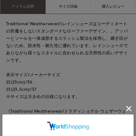
アイテム説明
サイズ詳細
購入レビュー
Traditional Weatherwearのレインシューズはコーディネート
の邪魔をしないスタンダードなローファーデザイン。。アッパ
ーとソールを一体成形するスラッシュ製法を採用し、継ぎ目が
ないため、防水性・耐久性に優れています。レインシューズで
ありながら様々なスタイルに合わせられる汎用性の高いデザイ
ンです。
表示サイズ/メーカーサイズ
22(23cm)/36
23(23.5cm)/37
※サイズは大きめの仕様になります。
《Traditional Weatherwear/トラディショナル ウェザーウェ
ア》
MACKINTOSH（マッキントッシュ）社の前身であり、長年ゴ
ム引きコート、キルティングジャケット、トレンチコートな