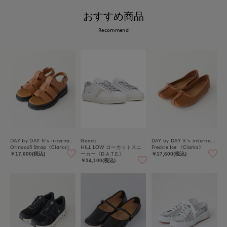
おすすめ商品
Recommend
DAY by DAY It's international
Goods
DAY by DAY It's international
Orinoco3 Strap《Clarks》
HILL LOW ローカットスニ
Freckle Ice 《Clarks》
ーカー《D.A.T.E.》
￥17,600(税込)
￥17,600(税込)
￥34,100(税込)