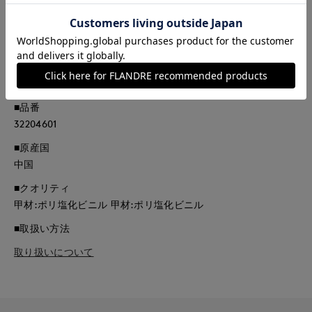
ど、英国の伝統的なウェアを作り続け全英中に展開。マッキン
トッシュ社がプロデュースする新ブランドとして、これまでの
ヒストリーやアーカイブからリデザインしたものを英国的、伝
統的なデザイン要素はそのままに、時代性のあるベーシックで
カジュアルなアウターウェアを提案しています。
■品番
32204601
■原産国
中国
■クオリティ
甲材:ポリ塩化ビニル 甲材:ポリ塩化ビニル
■取扱い方法
取り扱いについて