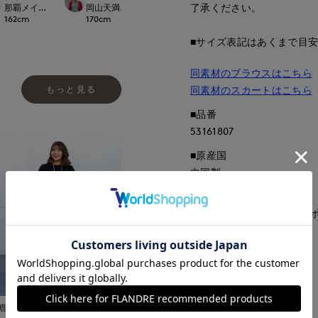
了承ください。
.international
那覇メインプレイスI.T.'S.international
岡山天満屋SUPERIORCLOSET
盛岡川徳SUPERIOR CLOSET
那覇メインプレイスI.T.
162
cm
170
cm
163
cm
157
cm
■サイズ表記はあくまで目
同素材のブラウスはこちら
もっと見る
同素材のスカートはこちら
■品番
53161807
■原産国
中国製
■クオリティ
表地:キュプラ 100% 裏地:
■取扱い方法
取り扱いについて
鹿児島山形屋INED