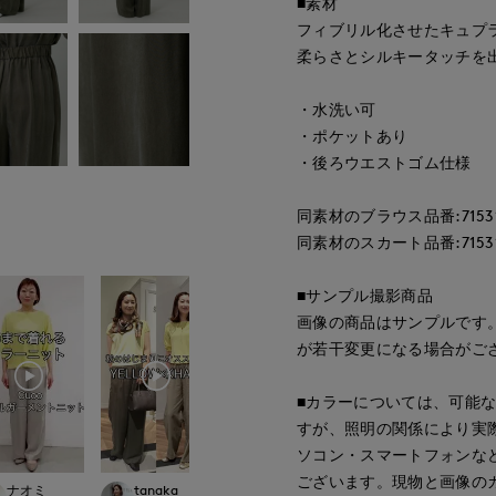
■素材
フィブリル化させたキュプラ
柔らさとシルキータッチを
・水洗い可
・ポケットあり
・後ろウエストゴム仕様
同素材のブラウス品番:71531
同素材のスカート品番:71531
■サンプル撮影商品
画像の商品はサンプルです
が若干変更になる場合がご
■カラーについては、可能
すが、照明の関係により実
ソコン・スマートフォンな
ございます。現物と画像の
ナオミ
tanaka
KUU
kaori