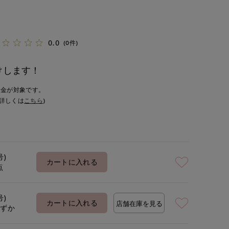
0.0
(0件)
けします！
入金が対象です。
詳しくは
こちら
)
号)
カートに入れる
点
号)
カートに入れる
店舗在庫を見る
わずか