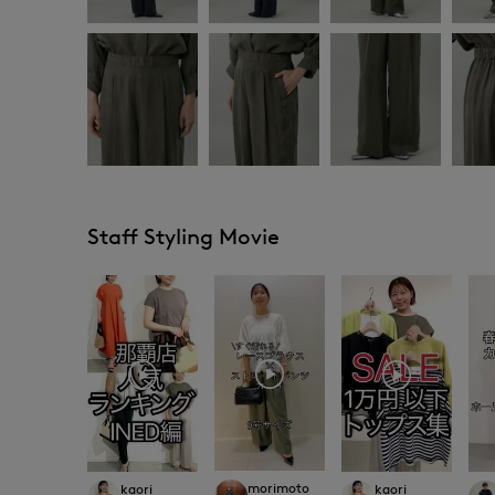
Staff Styling Movie
morimoto
kaori
kaori