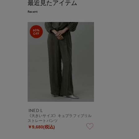
最近見たアイテム
Recent
60%
OFF
INED L
《大きいサイズ》キュプラフィブリル
ストレートパンツ
￥9,680(税込)