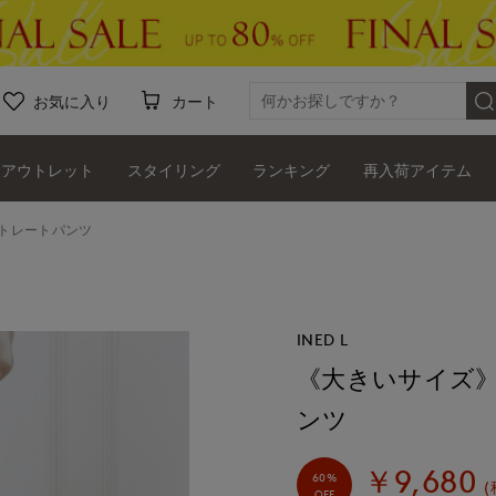
お気に入り
カート
アウトレット
スタイリング
ランキング
再入荷アイテム
トレートパンツ
INED L
《大きいサイズ
ンツ
￥9,680
60%
(
OFF