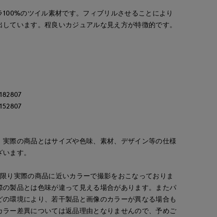
100%のツイル素材です。フィブリルさせることにより
出しています。程良いカジュアルな見え方が特徴的です。
82807
52807
。実際の商品とはサイズや色味、素材、デザイン等の仕様
ざいます。
な限り実際の商品に近いカラーで撮影をおこなっておりま
際の製品とは色味が違って見える場合があります。またパ
どの環境により、若干製品と画像のカラーが異なる場合も
カラー差異については返品理由となりませんので、予めご
kaori
浅野
Rie