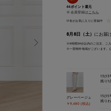
44ポイント還元
会員登録は
こちら
17名がお気に入りに登録中
8月8日（土）
にお届
※9時間
39分
以内
のご注文、ご
※一部例外地域がございます。(
13(13
残り1
15(15
グレーベージュ
残り
￥9,680 (税込)