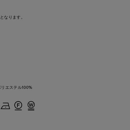
'S.international
那覇メインプレイスI.T.'S.international
神戸阪急SUPERIORCLOSET
鹿児島山形屋INED
157
cm
157
cm
160
cm
安となります。
ポリエステル100%