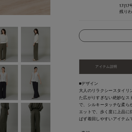
17(17
残り
アイテム説明
■デザイン
大人のリラクシースタイリン
た広がりすぎない絶妙なス
で、シルキータッチな柔ら
エットで、歩く度に上品に
ばず着回しやすいアイテム