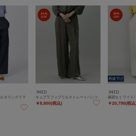
60%
30%
OFF
OFF
再値下げ
INED
INED
ェルタリングドラ
キュプラフィブリルストレートパンツ
麻調セミワイド
￥8,800(税込)
￥20,790(税込