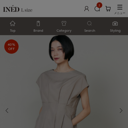
2
メニュー
Top
Brand
Category
Search
Styling
40%
OFF