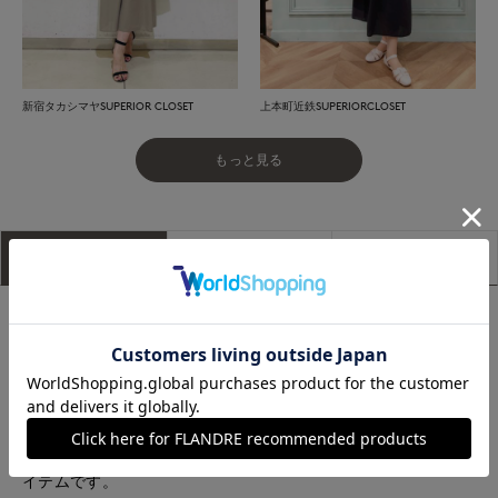
新宿タカシマヤSUPERIOR CLOSET
上本町近鉄SUPERIORCLOSET
もっと見る
アイテム説明
サイズ詳細
購入レビュー
■デザイン
ウエストに施したタックがデザインポイント。バックゴム仕様
でウエストをすっきりとさせながら自然なストレートラインが
女性らしい印象に。肩先を覆う上品なフレンチスリーブと身頃
に程良いゆとりのあるサイジングで涼やかな着心地が魅力で
す。シンプル見えしながらもデザイン性の高い1着で着映えるア
イテムです。