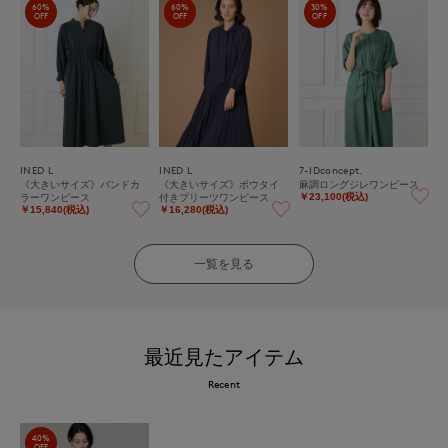
60%
60%
30%
OFF
OFF
OFF
INED L
INED L
7-IDconcept.
《大きいサイズ》バンドカ
《大きいサイズ》ボウタイ
麻調ロングジレワンピース
ラーワンピース
付きプリーツワンピース
￥23,100(税込)
￥15,840(税込)
￥16,280(税込)
一覧を見る
最近見たアイテム
Recent
40%
OFF