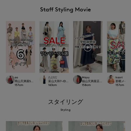
Staff Styling Movie
ao
たけだ
Mayu
kaori
岡山天満屋SUPERIORCLOSET
富山大和7-IDconcept.
福山天満屋店INED/7-IDconcept./Mag
那覇メインプレイ
157
cm
163
cm
158
cm
157
cm
スタイリング
Styling