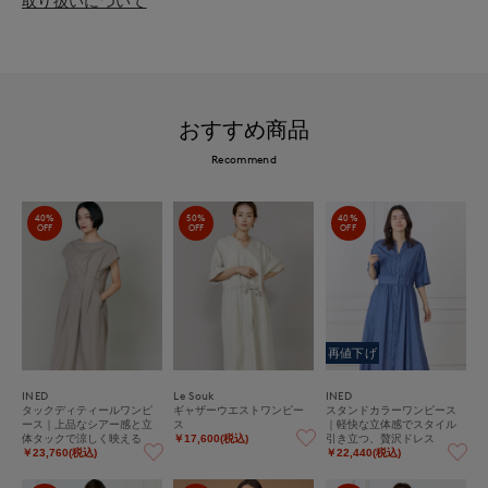
取り扱いについて
おすすめ商品
Recommend
40%
50%
40%
OFF
OFF
OFF
再値下げ
INED
Le Souk
INED
タックディティールワンピ
ギャザーウエストワンピー
スタンドカラーワンピース
ース｜上品なシアー感と立
ス
｜軽快な立体感でスタイル
体タックで涼しく映える
引き立つ、贅沢ドレス
￥17,600(税込)
￥23,760(税込)
￥22,440(税込)