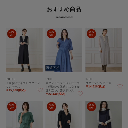
おすすめ商品
Recommend
60%
40%
60%
OFF
OFF
OFF
再値下げ
INED L
INED
INED
《大きいサイズ》コクーン
スタンドカラーワンピース
コクーンワンピース
ワンピース
｜軽快な立体感でスタイル
￥14,520(税込)
引き立つ、贅沢ドレス
￥15,400(税込)
￥22,440(税込)
30%
60%
60%
OFF
OFF
OFF