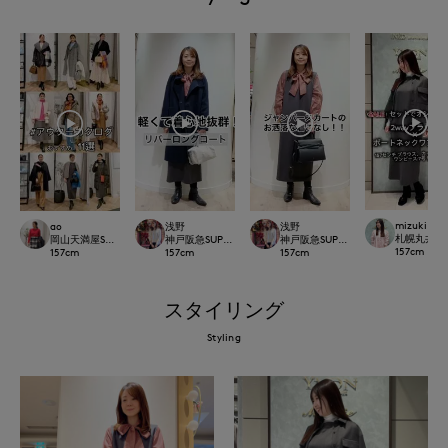
mizuki
ao
浅野
浅野
札幌丸井今井S
岡山天満屋SUPERIORCLOSET
神戸阪急SUPERIORCLOSET
神戸阪急SUPERIORCLOSET
157
cm
157
cm
157
cm
157
cm
スタイリング
Styling