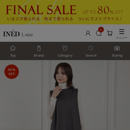
2
メニュー
Top
Brand
Category
Search
Styling
60%
OFF