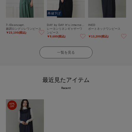
再値下げ
7-IDconcept.
DAY by DAY It's international
INED
麻調ロングジレワンピース
レーヨンリネンギャザーワ
ボートネックワンピース
ンピース
￥23,100(税込)
￥9,680(税込)
￥13,200(税込)
一覧を見る
最近見たアイテム
Recent
60%
OFF