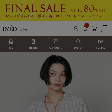
2
メニュー
Top
Brand
Category
Search
Styling