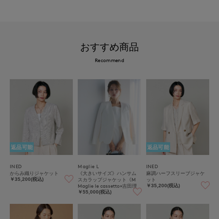
おすすめ商品
Recommend
返品可能
返品可能
INED
Maglie L
INED
からみ織りジャケット
《大きいサイズ》ハンサム
麻調ハーフスリーブジャケ
スカラップジャケット《M
ット
￥35,200(税込)
Maglie le cassetto×吉田理
￥35,200(税込)
紗》
￥55,000(税込)