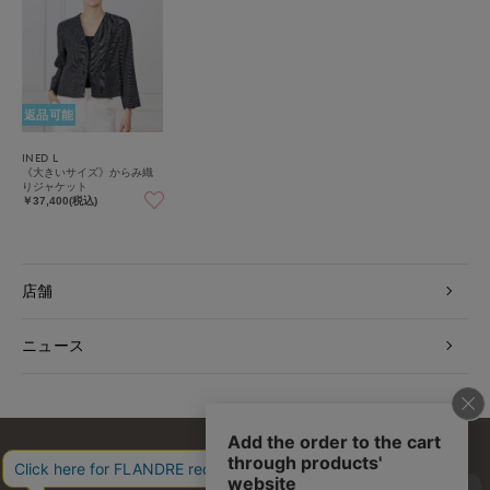
返品可能
INED L
《大きいサイズ》からみ織
りジャケット
￥37,400(税込)
店舗
ニュース