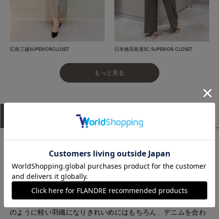
広島三越SUPERIORCLOSET
日本橋高島屋SC SUPERIOR CLOSET
もっと見る
アイテム説明
サイズ詳細
購入レビュー
【新サービス】おうちでFittingスタート！
詳しくは
こちら
■デザイン
フロントのVあきでシャープさがありつつも、コンパクトなフ
ォルムで上品な着こなしが決まる一枚。フリンジディテールで
アクセントをプラスしました。裏地を無くすことでカーデガン
のように軽い羽織になりきれいめにはもちろん、デニムを合わ