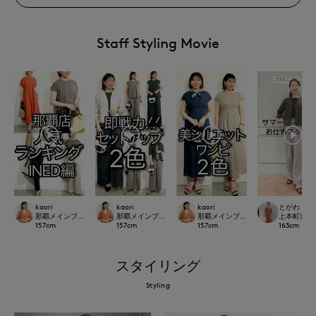
Staff Styling Movie
kaori
kaori
kaori
とがわ
那覇メインプレイスI.T.'S.international
那覇メインプレイスI.T.'S.international
那覇メインプレイスI.T.'S.internation
上本町近鉄SU
157
cm
157
cm
157
cm
163
cm
スタイリング
Styling