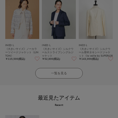
INED L
INED L
INED L
《大きいサイズ》ノーカラ
《大きいサイズ》シルクウ
《大きいサイズ》シルクウ
ーツイードジャケット《LIN
ールストライプシングルジ
ール替衿タキシードジャケ
TON》
ャケット
ット《la veille by SUPERIOR
CLOSET》
￥115,500(税込)
￥52,800(税込)
￥143,000(税込)
一覧を見る
最近見たアイテム
Recent