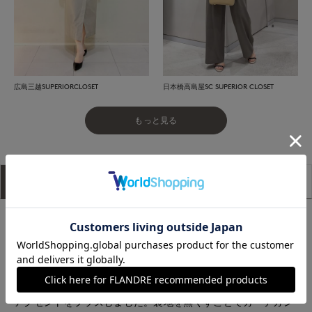
広島三越SUPERIORCLOSET
日本橋高島屋SC SUPERIOR CLOSET
もっと見る
アイテム説明
サイズ詳細
購入レビュー
【新サービス】おうちでFittingスタート！
詳しくは
こちら
■デザイン
フロントのVあきでシャープさがありつつも、コンパクトなフ
ォルムで上品な着こなしが決まる一枚。フリンジディテールで
アクセントをプラスしました。裏地を無くすことでカーデガン