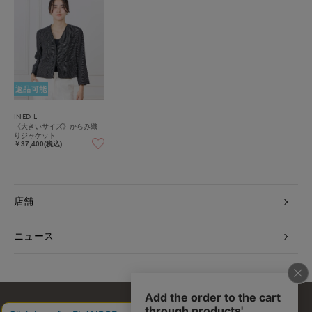
返品可能
INED L
《大きいサイズ》からみ織
りジャケット
￥37,400(税込)
店舗
ニュース