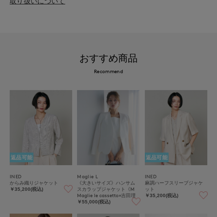
取り扱いについて
おすすめ商品
Recommend
返品可能
返品可能
INED
Maglie L
INED
からみ織りジャケット
《大きいサイズ》ハンサム
麻調ハーフスリーブジャケ
スカラップジャケット《M
ット
￥35,200(税込)
Maglie le cassetto×吉田理
￥35,200(税込)
紗》
￥55,000(税込)