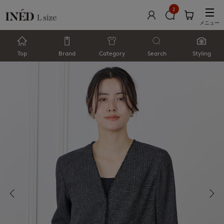
2
メニュー
Top
Brand
Category
Search
Styling