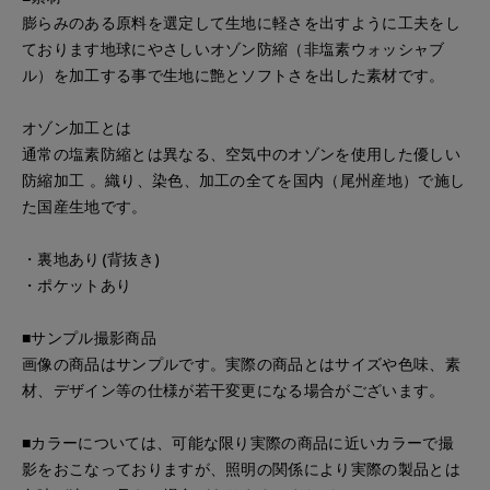
膨らみのある原料を選定して生地に軽さを出すように工夫をし
ております地球にやさしいオゾン防縮（非塩素ウォッシャブ
ル）を加工する事で生地に艶とソフトさを出した素材です。
オゾン加工とは
通常の塩素防縮とは異なる、空気中のオゾンを使用した優しい
防縮加工 。織り、染色、加工の全てを国内（尾州産地）で施し
た国産生地です。
・裏地あり(背抜き)
・ポケットあり
■サンプル撮影商品
画像の商品はサンプルです。実際の商品とはサイズや色味、素
材、デザイン等の仕様が若干変更になる場合がございます。
■カラーについては、可能な限り実際の商品に近いカラーで撮
影をおこなっておりますが、照明の関係により実際の製品とは