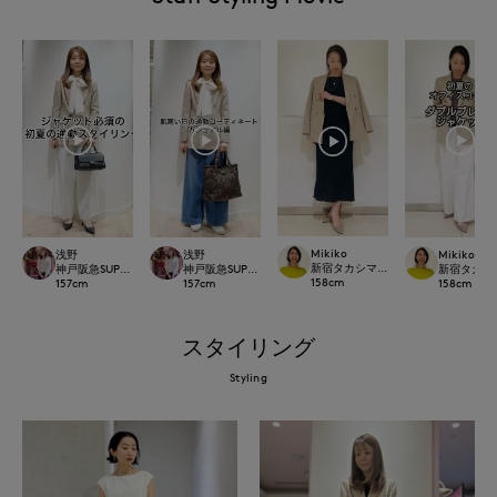
Mikiko
浅野
浅野
Mikiko
新宿タカシマヤSUPERIOR CLOSET
神戸阪急SUPERIORCLOSET
神戸阪急SUPERIORCLOSET
新宿タカシマヤ
158
cm
157
cm
157
cm
158
cm
スタイリング
Styling