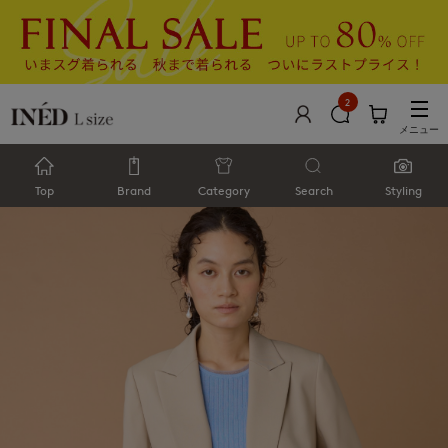
2
メニュー
Top
Brand
Category
Search
Styling