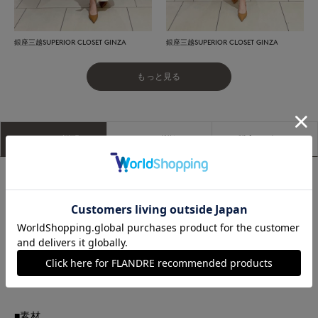
銀座三越SUPERIOR CLOSET GINZA
銀座三越SUPERIOR CLOSET GINZA
もっと見る
アイテム説明
サイズ詳細
購入レビュー
■デザイン
艶とソフトさを持たせ、オゾン加工をしたウール素材のジャケ
ットは、メタルボタンが上品なエッセンスを添えるダブルブレ
スト。本切羽にピークドラベルとメンズライクに仕上げたデザ
インながらも、大きすぎないピークドラベルとすっきりとさせ
た身頃など、女性らしさも忘れず流行に捉われず愛用できる一
品です。
■素材