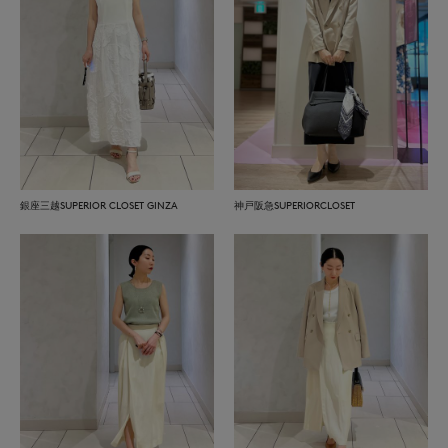
銀座三越SUPERIOR CLOSET GINZA
神戸阪急SUPERIORCLOSET