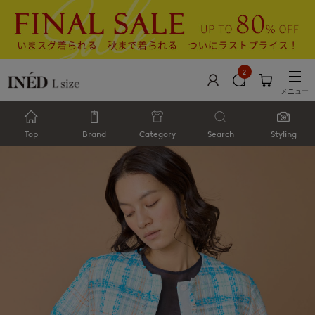
2
メニュー
Top
Brand
Category
Search
Styling