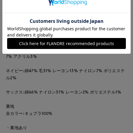
入れたことでカジュアルな抜け感をプラスしています。合わせ
るアイテム次第でオフィスやセレモニー、デイリーまで幅広い
シーンで活躍出来るアイテムです。
■素材
表地
オフホワイト:綿63% ナイロン18% ポリエステル9% レーヨン
7% アクリル3%
ネイビー:綿47% 毛31% レーヨン13% ナイロン7% ポリエステ
ル2%
サックス:綿66% ナイロン31% レーヨン2% ポリエステル1%
裏地
全カラー:キュプラ100%
・裏地あり