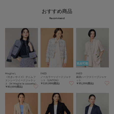
おすすめ商品
Recommend
返品可能
Maglie L
INED
INED
《大きいサイズ》デニムフ
ノーカラーツイードジャケ
麻調ハーフスリーブジャケ
ァンシーツイードジャケッ
ット《LINTON》
ット
ト《M Maglie le cassetto》
￥110,000(税込)
￥35,200(税込)
￥83,600(税込)