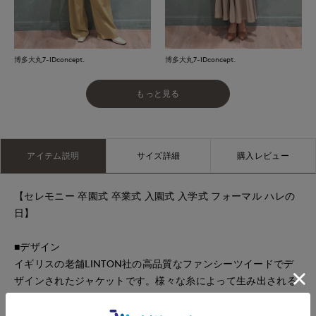
博多大丸7-IDconcept.
博多大丸7-IDconcept.
もっと見る
アイテム説明
サイズ詳細
購入レビュー
【セレモニー 卒園式 卒業式 入園式 入学式 フォーマル ハレの
日】
■デザイン
イギリスの老舗LINTON社の高品質なファンシーツイードでデ
ザインされたジャケットです。様々な糸によって生み出される
表情が上品かつクラス感のある雰囲気になっています。前立
て、袖口をフリンジ仕様にし、後ろ裾には切り替えてタックを