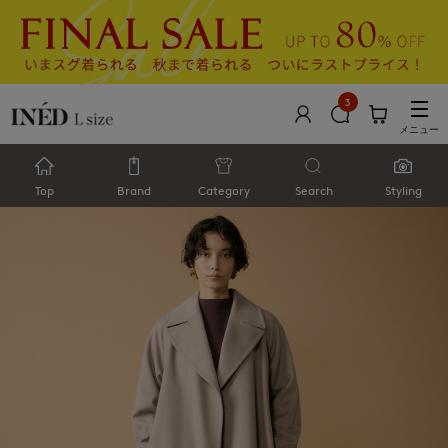
3
メニュー
Top
Brand
Category
Search
Styling