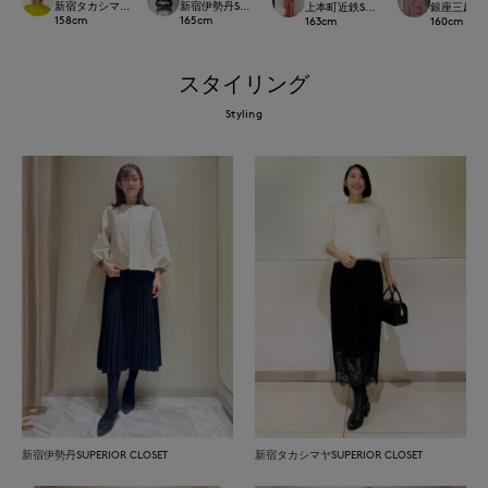
新宿タカシマヤSUPERIOR CLOSET
新宿伊勢丹SUPERIOR CLOSET
上本町近鉄SUPERIORCLOSET
銀座三越SUPE
158
cm
165
cm
163
cm
160
cm
スタイリング
Styling
新宿伊勢丹SUPERIOR CLOSET
新宿タカシマヤSUPERIOR CLOSET