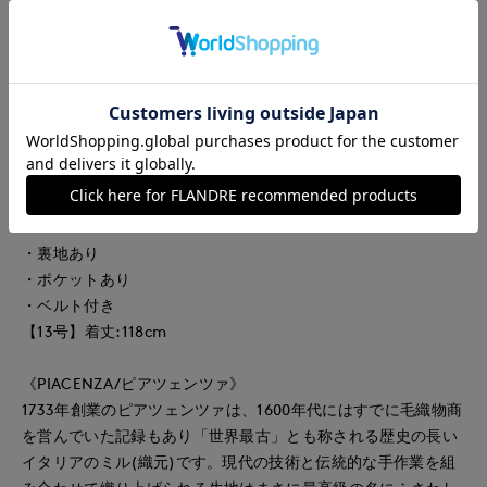
ボリューム感がありながら、軽くソフトな着心地のラップコー
ト。どのような身長の方にも完璧なプロポーションでお召しい
ただけます。オーバーサイズのストレートシルエット、クラシ
ックな印象の大きな襟元に施したハンドメイド風ステッチがア
クセント。ゆとりのあるスリーブやトレンドに左右されない襟
はどんなシーンにも対応します。ベルトで前を閉じたシックな
装いから、前を開けて中のコーディネートを見せた着こなしま
で、幅広いスタイリングが楽しめます。
・裏地あり
・ポケットあり
・ベルト付き
【13号】着丈:118cm
《PIACENZA/ピアツェンツァ》
1733年創業のピアツェンツァは、1600年代にはすでに毛織物商
を営んでいた記録もあり「世界最古」とも称される歴史の長い
イタリアのミル(織元)です。現代の技術と伝統的な手作業を組