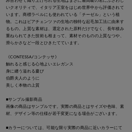
み合わせて織り上げられる生地はまさに最高級の名にふさわし
いクオリティで、イタリア王室をはじめ世界中から評価されて
います。商標ラベルにも使われている「チーゼル」という植
物。これはピアチェンツァの生地の独特な起毛加工法に由来す
るもの。上質な素材は、選定された原料だけでなく、長年積み
重ねられてきた技術も相まって、素材そのものの上質なつや、
滑らかさなど一段とひきたてています。
《CONTESSA/コンテッサ》
触れると感じる心地よいエレガンス
身に纏う溢れる慶び
伯爵夫人のように
美しく本物の上質
■サンプル撮影商品
画像の商品はサンプルです。実際の商品とはサイズや色味、素
材、デザイン等の仕様が若干変更になる場合がございます。
■カラーについては、可能な限り実際の商品に近いカラーにて