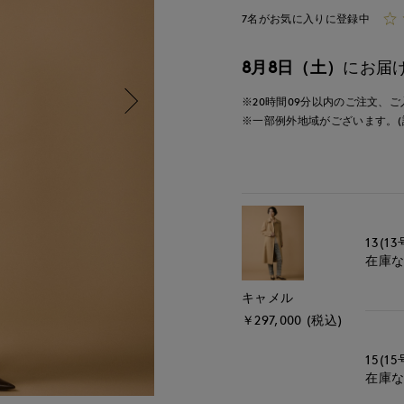
7名がお気に入りに登録中
8月8日（土）
にお届
※20時間
09分
以内
のご注文、ご
※一部例外地域がございます。(
13(13
在庫
キャメル
￥297,000 (税込)
15(15
在庫