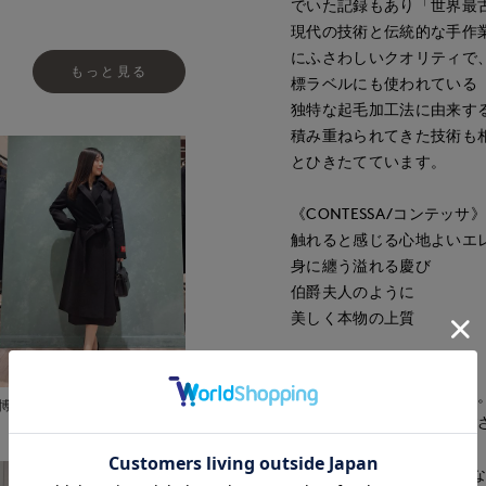
でいた記録もあり「世界最
現代の技術と伝統的な手作
にふさわしいクオリティで
もっと見る
標ラベルにも使われている
独特な起毛加工法に由来す
積み重ねられてきた技術も
とひきたてています。
《CONTESSA/コンテッサ
触れると感じる心地よいエ
身に纏う溢れる慶び
伯爵夫人のように
美しく本物の上質
■サンプル撮影商品
画像の商品はサンプルです
博多大丸7-IDconcept.
が若干変更になる場合がご
■カラーについては、可能