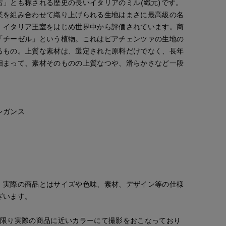
古」とも称される歴史の長いイタリアのミル(織元)です。
業を組み合わせて織り上げられる生地はまさに最高級の名
、イタリア王室をはじめ世界中から評価されています。商
「チーゼル」という植物。これはピアチェンツァの生地の
るもの。上質な素材は、選定された原料だけでなく、長年
相まって、素材そのものの上質なつや、滑らかさなど一段
》
レガンス
。実際の商品とはサイズや色味、素材、デザイン等の仕様
ざいます。
な限り実際の商品に近いカラーにて撮影をおこなっており