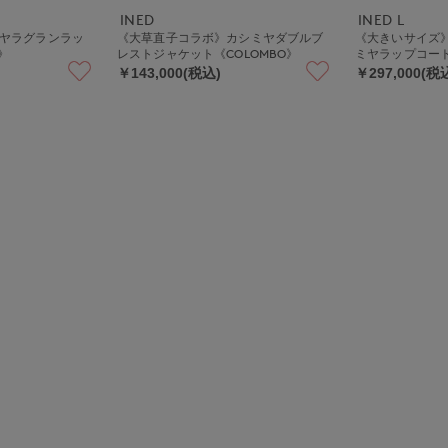
INED
INED L
シミヤラグランラッ
《大草直子コラボ》カシミヤダブルブ
《大きいサイズ》《
》
レストジャケット《COLOMBO》
ミヤラップコート《
￥143,000(税込)
￥297,000(税