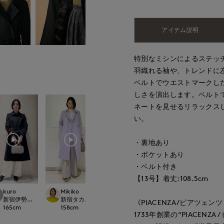
アイテム説明
特別なミシンによるステッ
羽織れる袖や、トレンドに
ベルトでウエストマークし
しさを演出します。ベルト
ネートを見せるリラックス
い。
・裏地あり
・ポケットあり
・ベルト付き
【13号】着丈:108.5cm
kuro
Mikiko
とがわ
YUMI
t.
新宿伊勢丹SUPERIOR CLOSET
新宿タカシマヤSUPERIOR CLOSET
上本町近鉄SUPERIORCLOSET
梅田大丸INED
《PIACENZA/ピアツェン
165
cm
158
cm
163
cm
162
cm
1733年創業の“PIACEN