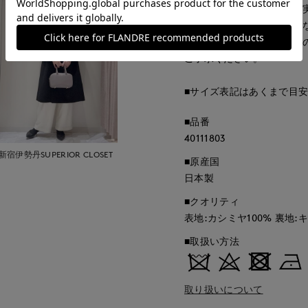
ますが、照明の関係により
パソコン・スマートフォン
もございます。現物と画像
ご了承ください。
■サイズ表記はあくまで目
■品番
40111803
新宿伊勢丹SUPERIOR CLOSET
■原産国
日本製
■クオリティ
表地:カシミヤ100% 裏地:
■取扱い方法
取り扱いについて