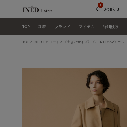
2
お知らせ
TOP
新着
ブランド
アイテム
詳細検索
TOP
INED L
コート
《大きいサイズ》《CONTESSA》カシミ