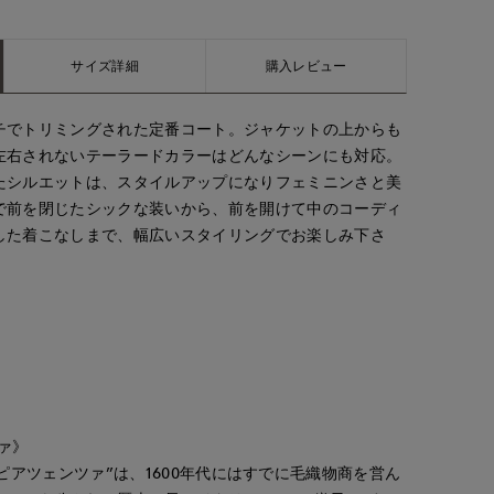
サイズ詳細
購入レビュー
チでトリミングされた定番コート。ジャケットの上からも
左右されないテーラードカラーはどんなシーンにも対応。
たシルエットは、スタイルアップになりフェミニンさと美
で前を閉じたシックな装いから、前を開けて中のコーディ
した着こなしまで、幅広いスタイリングでお楽しみ下さ
Mikiko
しおり
Mayu
新宿タカシマヤSUPERIOR CLOSET
ECスタッフ
福山天満屋店INED/7-IDconcept./Mag
ツァ》
158
cm
164
cm
158
cm
ZA / ピアツェンツァ”は、1600年代にはすでに毛織物商を営ん