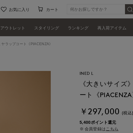
お気に入り
カート
アウトレット
スタイリング
ランキング
再入荷アイテム
ヤラップコート《PIACENZA》
INED L
《大きいサイズ》
ート《PIACENZ
￥297,000
(税込
5,400ポイント還元
会員登録は
こちら