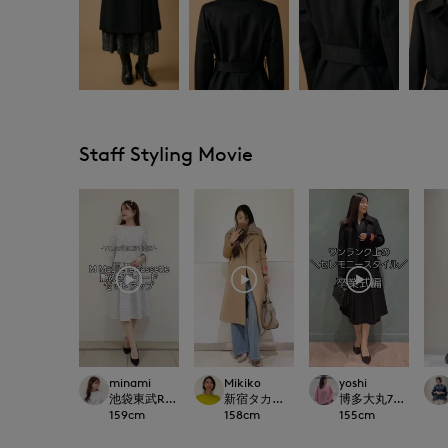
Staff Styling Movie
minami
Mikiko
yoshi
池袋東武ROBE SUPERIOR CLOSET
新宿タカシマヤSUPERIOR CLOSET
博多大丸7-IDconcep
159
cm
158
cm
155
cm