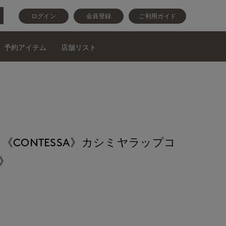
ログイン
会員登録
ご利用ガイド
予約アイテム
店舗リスト
《CONTESSA》カシミヤラップコ
A》
)