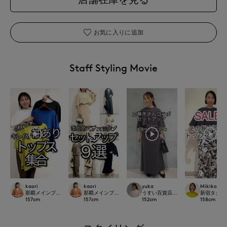
お気に入りに追加
Staff Styling Movie
kaori
kaori
yuka
Mikiko
那覇メインプレイスI.T.'S.international
那覇メインプレイスI.T.'S.international
うすい百貨店SUPERIOR CLOSET
新宿タカシマヤ
157
cm
157
cm
152
cm
158
cm