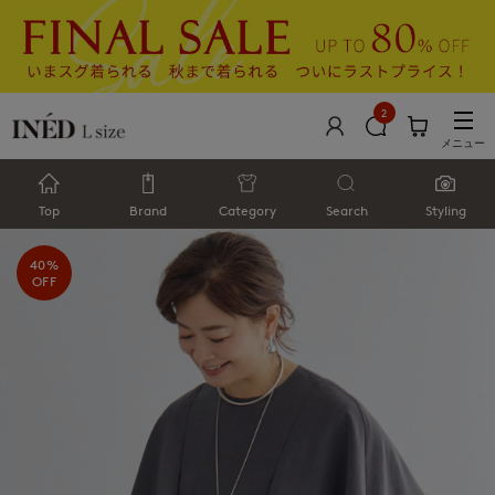
2
メニュー
Top
Brand
Category
Search
Styling
40%
OFF