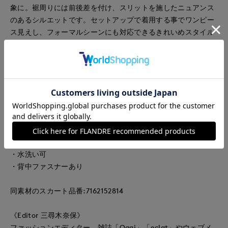
象に。裾周りには前後差を付け、スリットを施したニュアンス
のあるシルエットです。セットアップで着用する事でワンピー
ス見えし、フォーマルシーンにも対応できるきれいめスタイル
に。
■素材
ドレープ性とドライな触り心地が特徴。さらっとしたタッチで
肌離れが良く着心地の良さを叶えます。天然素材の様なメラン
ジ感のある表面もポイント。レーヨンの様な滑らかな風合いと
落ち感が上品さを醸し出します。シワになりにくい等のイージ
ーケア性も併せ持った素材です。
・水洗い可
・背中ファスナーあり
同素材のスカート品番:7162152814
《Editor 三尋木奈保》
ファッションエディター。雑誌「Oggi」「eclat」やウェブメ