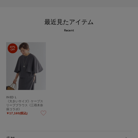
最近見たアイテム
Recent
40%
OFF
INED L
《大きいサイズ》ケープス
リーブブラウス《三尋木奈
保コラボ》
￥17,160(税込)