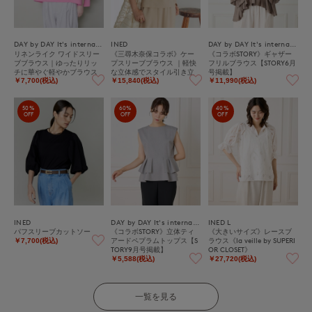
DAY by DAY It's international
INED
DAY by DAY It's international
リネンライク ワイドスリー
《三尋木奈保コラボ》ケー
《コラボSTORY》ギャザー
ブブラウス｜ゆったりリッ
プスリーブブラウス ｜軽快
フリルブラウス【STORY6月
チに華やぐ軽やかブラウス
な立体感でスタイル引き立
号掲載】
つ、贅沢セットアップ
￥7,700(税込)
￥15,840(税込)
￥11,990(税込)
50%
60%
40%
OFF
OFF
OFF
INED
DAY by DAY It's international
INED L
パフスリーブカットソー
《コラボSTORY》立体ティ
《大きいサイズ》レースブ
アードペプラムトップス【S
ラウス《la veille by SUPERI
￥7,700(税込)
TORY9月号掲載】
OR CLOSET》
￥5,588(税込)
￥27,720(税込)
一覧を見る