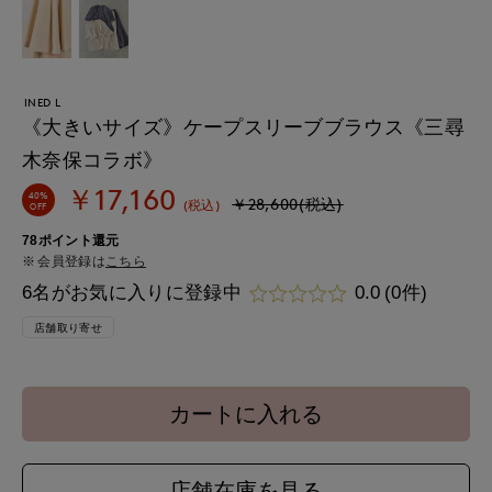
INED L
《大きいサイズ》ケープスリーブブラウス《三尋
木奈保コラボ》
￥17,160
40%
￥28,600(税込)
(税込)
OFF
78ポイント還元
会員登録は
こちら
6名がお気に入りに登録中
0.0
(0件)
店舗取り寄せ
カートに入れる
店舗在庫を見る