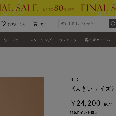
お気に入り
カート
アウトレット
スタイリング
ランキング
再入荷アイテム
INED L
《大きいサイズ
￥24,200
(税込)
440ポイント還元