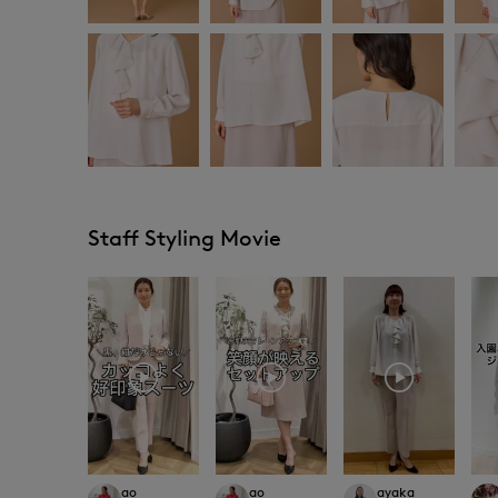
Staff Styling Movie
ao
ao
ayaka