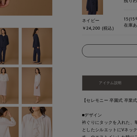
残り
15(15
ネイビー
在庫
￥24,200 (税込)
アイテム説明
【セレモニー 卒園式 卒業式
■デザイン
衿ぐりにタックを入れた、
としたシルエットにVネッ
す。ウエストインした時に