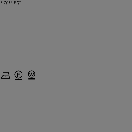
安となります。
'S.international
神戸阪急SUPERIORCLOSET
那覇メインプレイスI.T.'S.international
立川伊勢丹I.T.'S.international
157
cm
157
cm
170
cm