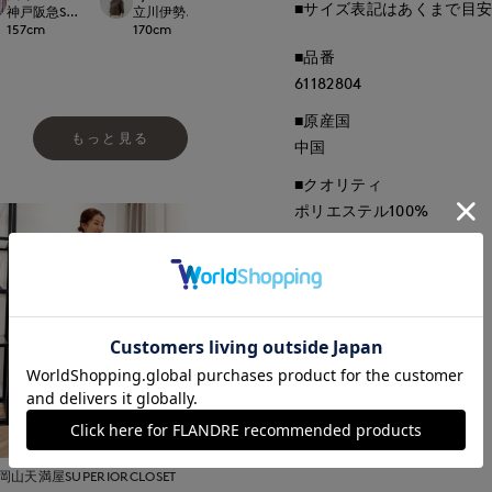
■サイズ表記はあくまで目
rnational
神戸阪急SUPERIORCLOSET
立川伊勢丹I.T.'S.international
立川伊勢丹I.T.'S.international
那覇メインプレイスI.T.
157
cm
170
cm
170
cm
157
cm
■品番
61182804
■原産国
もっと見る
中国
■クオリティ
ポリエステル100%
■取扱い方法
取り扱いについて
岡山天満屋SUPERIORCLOSET