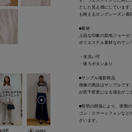
とした見え感にしています
も映えるロングシーズン着
■素材
上品な印象の梨地ジョーゼ
ポリエステル素材なのでシ
・水洗い可
・後ろボタンあり
■サンプル撮影商品
画像の商品はサンプルです
が若干変更になる場合がご
■照明の関係により、実際
コン・スマートフォンなど
ざいます。
浅野
ayaka
ayaka
kaori