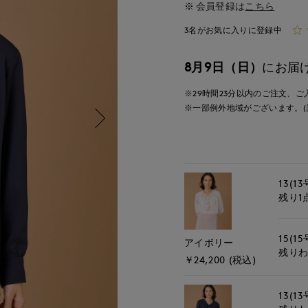
会員登録は
こちら
3名がお気に入りに登録中
8月9日（日）
にお届
※29時間
23分
以内
のご注文、ご
※一部例外地域がございます。(
13(13
残り1
15(15
アイボリー
残り
￥24,200 (税込)
13(13