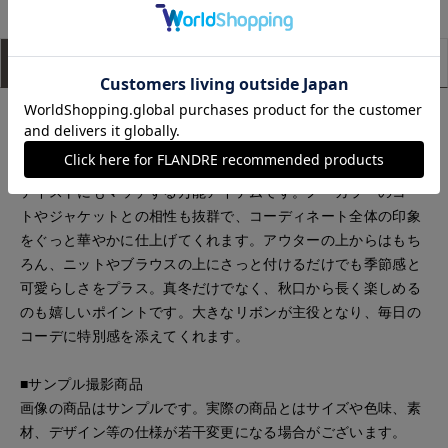
アイテム説明
サイズ詳細
購入レビュー
■デザイン
大胆なサイズ感のリボンデザインが印象的なファーティペッ
ト。甘すぎないバランスで、カジュアルスタイルにもガーリー
テイストにもマッチする万能アイテムです。ノーカラーのコー
トやジャケットとの相性も抜群で、コーディネート全体の印象
をぐっと華やかに仕上げてくれます。アウターの上からはもち
ろん、ニットやブラウスの上にさっと付けるだけでも季節感と
可愛らしさをプラス。真冬だけでなく、秋口から長く楽しめる
のも嬉しいポイントです。大きなリボンが主役となり、毎日の
コーデに特別感を添えてくれます。
■サンプル撮影商品
画像の商品はサンプルです。実際の商品とはサイズや色味、素
材、デザイン等の仕様が若干変更になる場合がございます。