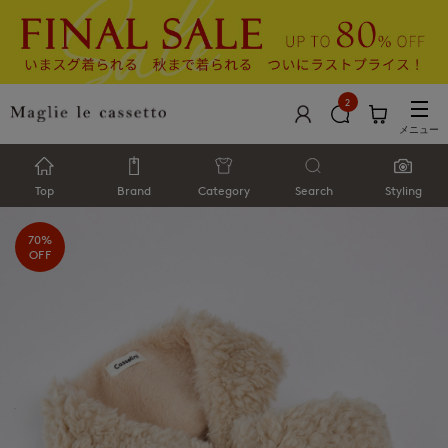
2
メニュー
Top
Brand
Category
Search
Styling
70%
OFF