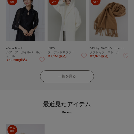
OFF
OFF
OFF
ef-de Black
INED
DAY by DAY It's international
シアーアーガイルパールシ
フーデッドマフラー
ソフトカラーストール
ョール
￥7,150(税込)
￥2,376(税込)
￥13,200(税込)
一覧を見る
最近見たアイテム
Recent
70%
OFF