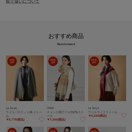
取り扱いについて
おすすめ商品
Recommend
60%
40%
40%
OFF
OFF
OFF
Le Souk
INED
Le Souk
ライトバスケット織 ストー
チェック柄ウール100%スト
ウールライクストール
ル
ール
￥9,240(税込)
￥6,776(税込)
￥7,260(税込)
50%
50%
60%