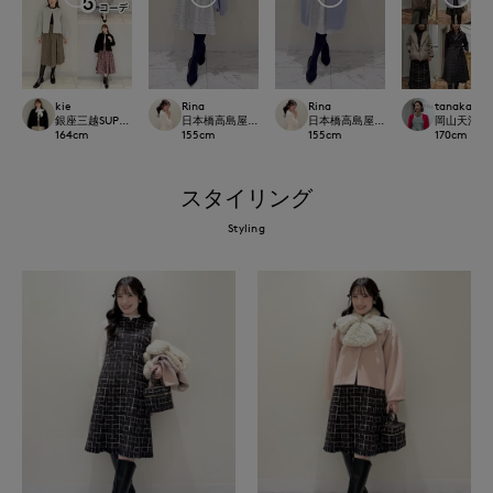
kie
Rina
Rina
tanaka
銀座三越SUPERIOR CLOSET GINZA
日本橋高島屋M Maglie le cassetto
日本橋高島屋M Maglie le cassetto
岡山天満屋SU
164
cm
155
cm
155
cm
170
cm
スタイリング
Styling