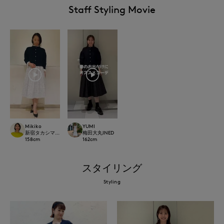
Staff Styling Movie
Mikiko
YUMI
新宿タカシマヤSUPERIOR CLOSET
梅田大丸INED
158
cm
162
cm
スタイリング
Styling