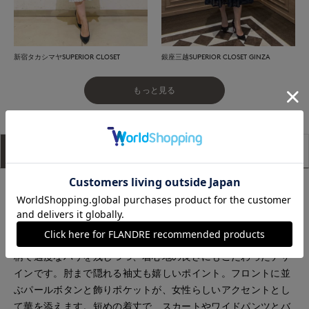
新宿タカシマヤSUPERIOR CLOSET
銀座三越SUPERIOR CLOSET GINZA
もっと見る
アイテム説明
サイズ詳細
購入レビュー
■デザイン
華奢なサイズ感が可愛らしいミドルゲージニット。あえて肩を
落としてからタックを入れた立体的なショルダーラインが、ク
チュール感のあるシルエットを演出します。凹凸感のある編み
柄で適度なハリを残しつつ、着心地の良さにもこだわったデザ
インです。肘まで隠れる袖丈も嬉しいポイント。フロントに並
ぶパールボタンと飾りポケットが、女性らしいアクセントとし
て華を添えます。短めの着丈で、スカートやワイドパンツとバ