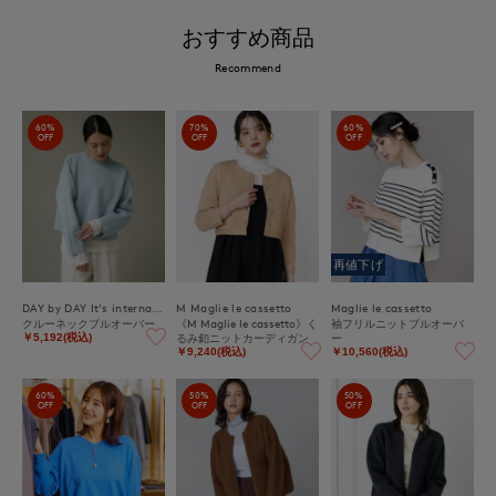
おすすめ商品
Recommend
60%
70%
60%
OFF
OFF
OFF
再値下げ
DAY by DAY It's international
M Maglie le cassetto
Maglie le cassetto
クルーネックプルオーバー
《M Maglie le cassetto》く
袖フリルニットプルオーバ
るみ釦ニットカーディガン
ー
￥5,192(税込)
￥9,240(税込)
￥10,560(税込)
60%
50%
50%
OFF
OFF
OFF