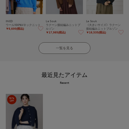
INED
Le Souk
Le Souk
ウール100%Vネックニット
ラクーン接結編みニットブ
《大きいサイズ》ラクーン
ルゾン
接結編みニットブルゾン
￥6,600(税込)
￥17,985(税込)
￥18,535(税込)
一覧を見る
最近見たアイテム
Recent
30%
OFF