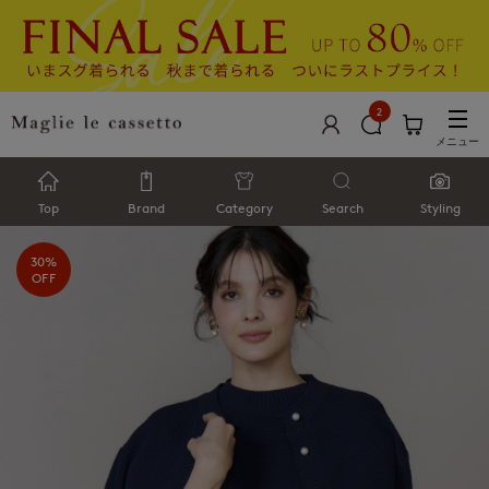
2
メニュー
Top
Brand
Category
Search
Styling
30%
OFF