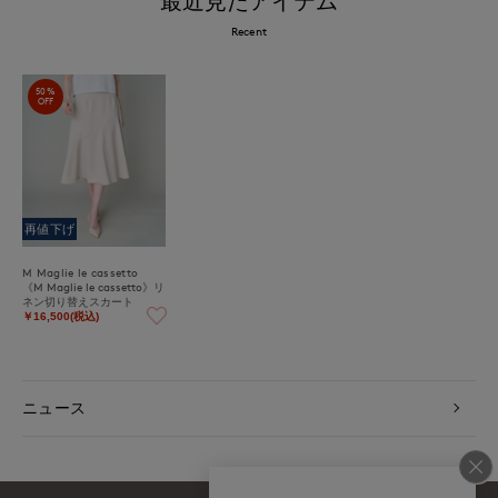
最近見たアイテム
Recent
50%
OFF
再値下げ
M Maglie le cassetto
《M Maglie le cassetto》リ
ネン切り替えスカート
￥16,500(税込)
ニュース