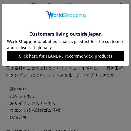
ナチュラルな風合いと軽やかな表情がありつつ、きれいめに着
られる絶妙なバランスが魅力です。
こだわりの斜め切り替えが動きにニュアンスを生み、シンプル
なトップス合わせでもさりげなく華やかに。
上品な丈感で、通勤や学校行事などのきちんとしたシーンか
ら、お出かけまで幅広く活躍する一枚です。
ふくらみのある天然ライクな合繊になります。
天然素材をヨコ糸に打つことでナチュラル感を出し、最終工程
でタンブラーにより、ふくらみを出したファブリックです。
・裏地あり
・ポケットあり
・左サイドファスナーあり
・ウエスト後ろ部分ゴム仕様
・水洗い可