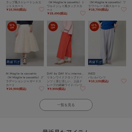
ラップ風ストレートシルエ
《M Maglie le cassetto》ト
《M Maglie le cassetto》フ
ットスカート
ワルドジュイ風タックスカ
ラワーレース柄スカート
ート
￥10,560(税込)
￥18,700(税込)
￥28,490(税込)
50%
33%
60%
OFF
OFF
OFF
再値下げ
再値下げ
M Maglie le cassetto
DAY by DAY It's international
INED
《M Maglie le cassetto》グ
リネンワイドクロップドパ
バレルパンツ
ラデーションジャガードス
ンツ｜凛と涼しい、上品ド
￥10,120(税込)
カート
レープの綿麻ワイドパンツ
￥20,900(税込)
￥9,900(税込)
一覧を見る