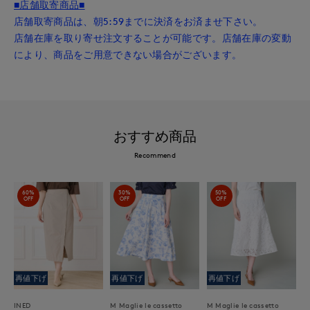
■店舗取寄商品■
店舗取寄商品は、朝5:59までに決済をお済ませ下さい。
店舗在庫を取り寄せ注文することが可能です。店舗在庫の変動
により、商品をご用意できない場合がございます。
おすすめ商品
Recommend
60%
30%
50%
OFF
OFF
OFF
再値下げ
再値下げ
再値下げ
INED
M Maglie le cassetto
M Maglie le cassetto