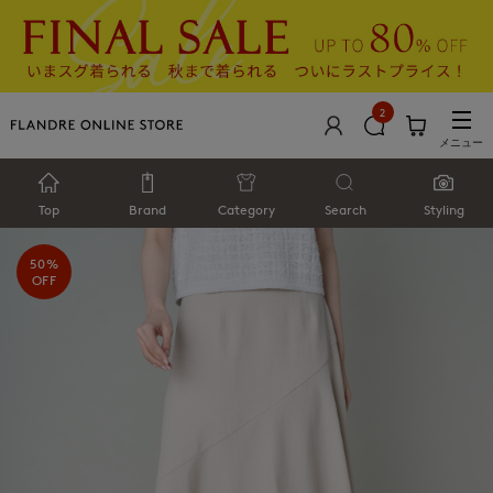
2
メニュー
Top
Brand
Category
Search
Styling
50%
OFF