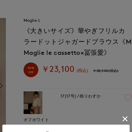
Maglie L
《大きいサイズ》華やぎフリルカ
ラードットジャガードブラウス《M
Maglie le cassetto×冨張愛》
￥23,100
40%
(税込)
￥38,500(税込)
OFF
17(17号)
残りわずか
オフホワイト
￥23,100 (税込)