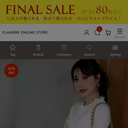
2
メニュー
Top
Brand
Category
Search
Styling
50%
OFF