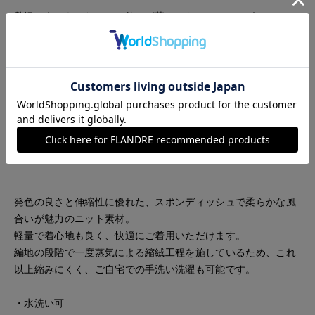
贅沢にあしらったレース使いが華やかなニットワンピース。
着映えを意識した冨張さんこだわりのレースは、3種類の柄を
組み合わせた特別感のあるデザイン。
二の腕をすっきり見せてくれる5分袖と、メリハリのあるフィ
ット＆フレアシルエットが美しく、コンパクトなサイズ感がレ
ディなムードを高めます。
さらさらとしたタッチのポリエステル素材でオールシーズン着
用でき、ニットならではのフィット感と着心地の良さも魅力。
ヌン活や女子会など、特別な日にもおすすめの一着です。
発色の良さと伸縮性に優れた、スポンディッシュで柔らかな風
合いが魅力のニット素材。
軽量で着心地も良く、快適にご着用いただけます。
編地の段階で一度蒸気による縮絨工程を施しているため、これ
以上縮みにくく、ご自宅での手洗い洗濯も可能です。
・水洗い可