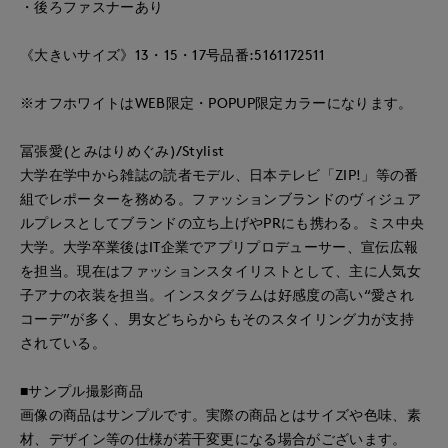
・後ろファスナーあり
《大きいサイズ》13・15・17号品番:5161172511
※オフホワイトはWEB限定・POPUP限定カラーになります。
冨張愛(とみはりめぐみ)/Stylist
大学在学中から雑誌の読者モデル、日本テレビ「ZIP!」等の番
組でレポーターを務める。ファッションブランドのヴィジュア
ルプレスとしてブランドの立ち上げやPRにも携わる。ミス中央
大学。大学卒業後はIT企業でアプリプロデューサー、宣伝広報
を担当。現在はファッションスタイリストとして、主に人気女
子アナの衣装を担当。インスタグラムは好感度の高い“愛され
コーデ”が多く、男女どちらからもそのスタイリング力が支持
されている。
■サンプル撮影商品
画像の商品はサンプルです。実際の商品とはサイズや色味、素
材、デザイン等の仕様が若干変更になる場合がございます。