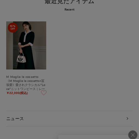
最近見たアイテム
Recent
50%
OFF
M Maglie le cassetto
《M Maglie le cassetto×冨
張愛》愛されクラシカル“La
ce”ニットワンピース｜レー
ス纏う愛されニットワンピ
￥22,000(税込)
ニュース