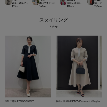
銀座三越SUPERIOR CLOSET GINZA
梅田大丸INED
岡山天満屋SUPERIORCLOSET
福山天満屋店IN
155
cm
162
cm
170
cm
158
cm
スタイリング
Styling
広島三越SUPERIORCLOSET
福山天満屋店INED/7-IDconcept./Maglie