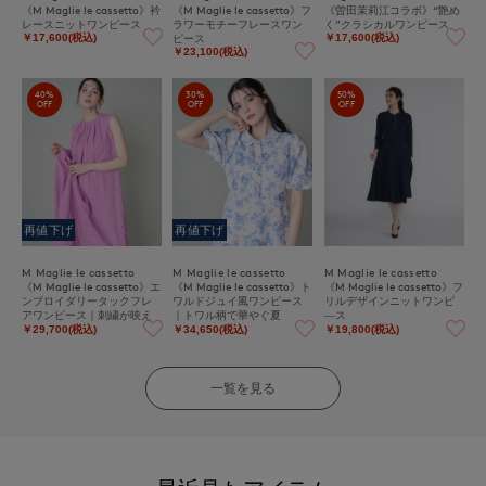
《M Maglie le cassetto》衿
《M Maglie le cassetto》フ
《曽田茉莉江コラボ》“艶め
レースニットワンピース
ラワーモチーフレースワン
く”クラシカルワンピース
ピース
￥17,600(税込)
￥17,600(税込)
￥23,100(税込)
40%
30%
50%
OFF
OFF
OFF
再値下げ
再値下げ
M Maglie le cassetto
M Maglie le cassetto
M Maglie le cassetto
《M Maglie le cassetto》エ
《M Maglie le cassetto》ト
《M Maglie le cassetto》フ
ンブロイダリータックフレ
ワルドジュイ風ワンピース
リルデザインニットワンピ
アワンピース｜刺繍が映え
｜トワル柄で華やぐ夏
―ス
る優雅な一着
￥29,700(税込)
￥34,650(税込)
￥19,800(税込)
一覧を見る