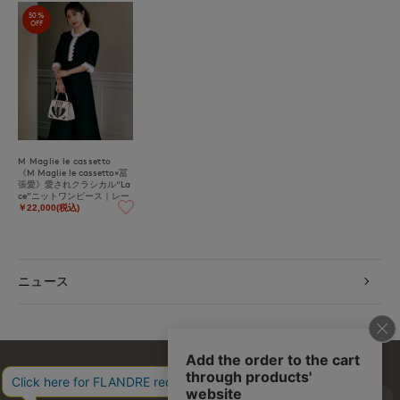
50%
OFF
M Maglie le cassetto
《M Maglie le cassetto×冨
張愛》愛されクラシカル“La
ce”ニットワンピース｜レー
ス纏う愛されニットワンピ
￥22,000(税込)
ニュース