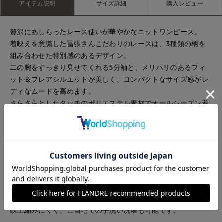
アイテム説明
サイズ詳細
購入レビュー
贅沢にあしらったレース使いが華やかなニットワンピース。
着映えを意識した冨張さんこだわりのレースは、3種類の柄を
組み合わせた特別感のあるデザイン。
二の腕をすっきり見せてくれる5分袖と、メリハリのあるフィ
ット＆フレアシルエットが美しく、コンパクトなサイズ感がレ
ディなムードを高めます。
さらさらとしたタッチのポリエステル素材でオールシーズン着
用でき、ニットならではのフィット感と着心地の良さも魅力。
ヌン活や女子会など、特別な日にもおすすめの一着です。
発色の良さと伸縮性に優れた、スポンディッシュで柔らかな風
合いが魅力のニット素材。
軽量で着心地も良く、快適にご着用いただけます。
編地の段階で一度蒸気による縮絨工程を施しているため、これ
以上縮みにくく、ご自宅での手洗い洗濯も可能です。