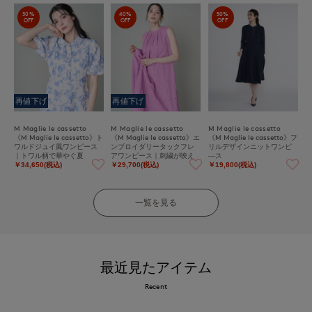
30%
40%
50%
OFF
OFF
OFF
再値下げ
再値下げ
M Maglie le cassetto
M Maglie le cassetto
M Maglie le cassetto
《M Maglie le cassetto》ト
《M Maglie le cassetto》エ
《M Maglie le cassetto》フ
ワルドジュイ風ワンピース
ンブロイダリータックフレ
リルデザインニットワンピ
｜トワル柄で華やぐ夏
アワンピース｜刺繍が映え
―ス
る優雅な一着
￥34,650(税込)
￥29,700(税込)
￥19,800(税込)
一覧を見る
最近見たアイテム
Recent