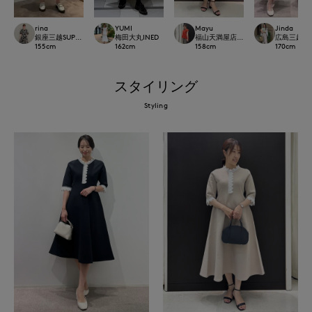
rina
YUMI
Mayu
Jinda
銀座三越SUPERIOR CLOSET GINZA
梅田大丸INED
福山天満屋店INED/7-IDconcept./Mag
広島三越SUP
155
cm
162
cm
158
cm
170
cm
スタイリング
Styling