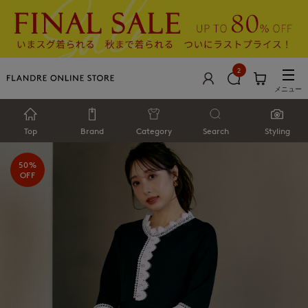
2
メニュー
Top
Brand
Category
Search
Styling
50%
OFF