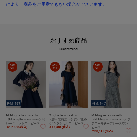
により、商品をご用意できない場合がございます。
おすすめ商品
Recommend
60%
60%
50%
OFF
OFF
OFF
再値下げ
再値下げ
M Maglie le cassetto
Maglie le cassetto
M Maglie le cassetto
《M Maglie le cassetto》衿
《曽田茉莉江コラボ》“艶め
《M Maglie le cassetto》フ
レースニットワンピース
く”クラシカルワンピース
ラワーモチーフレースワン
ピース
￥17,600(税込)
￥17,600(税込)
￥23,100(税込)