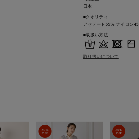
日本
■クオリティ
アセテート55% ナイロン4
■取扱い方法
取り扱いについて
60%
60%
OFF
OFF