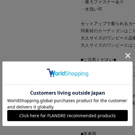
・後ろファスナーあり
・水洗い可
セットアップで着られるカーディ
同素材のカーディガンはこ
大人サイズのワンピース品番:51
大人サイズのワンピースは
■ご注意ください■
大人サイズのバイカラーニ
品との色差が出る可能性が
■サンプル撮影商品■
こちらの商品はサンプルで
味、素材、デザイン等の仕
■品番
30172601
■原産国