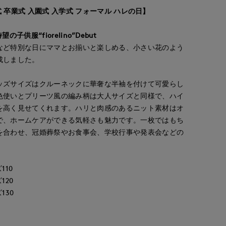
式 卒業式 入園式 入学式 フォーマル ハレの日】
ら待望の子供服“fiorelino”Debut
など特別な日にママとお揃いと楽しめる、小さい花のよう
成しました。
ッズサイズはクルーネックに華奢な半袖を付けて可愛らし
色使いとプリーツ風の編み柄は大人サイズと同様で、ハイ
を高く見せてくれます。ハリと肉感のあるニット素材はオ
で、ホームケアができる気軽さも魅力です。一枚ではもち
を合わせ、冠婚葬祭やお食事会、学校行事や発表会などの
。
110
120
130