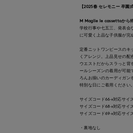
【2025春 セレモニー 卒園
M Maglie le cassettoか
学校行事や七五三、発表会
に可愛く上品な子供服が完
定番ニットワンピースのキ
くアレンジ。上品見せの配
ウエストだからスラっと背
ールシーズンの着用が可能
ろんお揃いのカーディガン
特別な日にご着用ください
サイズコード66→対応サイズ
サイズコード68→対応サイズ
サイズコード69→対応サイズ
・裏地なし