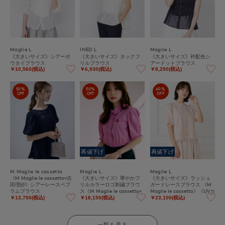
Maglie L
INED L
Maglie L
《大きいサイズ》シアーボ
《大きいサイズ》タックフ
《大きいサイズ》衿配色シ
ウタイブラウス
リルブラウス
アードットブラウス
￥10,560(税込)
￥6,930(税込)
￥8,250(税込)
50%
50%
40%
OFF
OFF
OFF
再値下げ
再値下げ
M Maglie le cassetto
Maglie L
Maglie L
《M Maglie le cassetto×吉
《大きいサイズ》華やかフ
《大きいサイズ》ラッシュ
田理紗》シアーレースペプ
リルカラーロゴ刺繍ブラウ
ガードレースブラウス 《M
ラムブラウス
ス《M Maglie le cassetto×
Maglie le cassetto》《UVカ
冨張愛》
ット・撥水加工》
￥13,750(税込)
￥18,150(税込)
￥23,100(税込)
一覧を見る