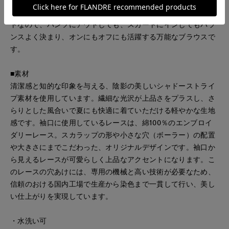
さが、涼しげで快適な着心地を叶えます。裾広がりのシルエッ
トなので、パンツにアウトしても、スカートにインしてもバラ
ンスよく決まり、オンにもオフにも活躍する万能なブラウスで
す。
■素材
清潔感と知的な印象を与える、陰影の美しいシャドーストライ
プ素材を使用しています。繊細な光沢が上品さをプラスし、さ
らりとした風合いで夏にも快適に着ていただける軽やかな生地
感です。袖口に使用しているレースは、綿100％のエンブロイ
ダリーレース。スカラップの形や小さな穴（ボーラー）の配置
や大きさにまでこだわった、オリジナルデザインです。袖口か
ら見えるレースが可愛らしく上品なアクセントになります。こ
のレースの穴あけには、専用の機械と高い技術が必要なため、
信頼のおける国内工場で生産から染色まで一貫して行い、美し
い仕上がりを実現しています。
・水洗い可