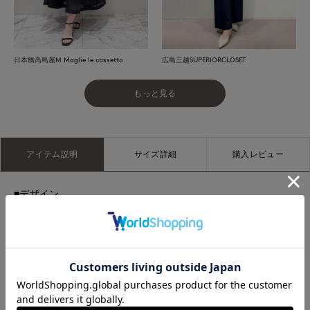
広島三越SUPERIORCLOSET
日本橋高島屋M Maglie le cassetto
もっと見る
アイテム説明
サイズ詳細
購入レビュー
■デザイン
程よく上品な衿ぐりに、繊細な小さめフリルをあしらったフェ
ミニンなデザインが魅力のブラウス。シャドーストライプの程
よい光沢が、さりげない華やかさを演出します。袖は肘が隠れ
る安心感のある丈で、袖口にはオリジナルデザインのレースを
贅沢に使用。広めの袖口が涼しく快適で、細部までこだわりが
光る一枚です。素材にはレーヨン混のシャドーストライプを使
用し、ひんやりとしたタッチで夏に最適。上品な光沢と軽やか