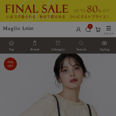
2
メニュー
Top
Brand
Category
Search
Styling
70%
OFF