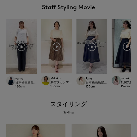
Staff Styling Movie
Mikiko
mizuki
yama
Rina
新宿タカシマヤSUPERIOR CLOSET
札幌丸井今井S
日本橋高島屋SC SUPERIOR CLOSET
日本橋高島屋M Maglie le cassetto
158
cm
157
cm
160
cm
155
cm
スタイリング
Styling