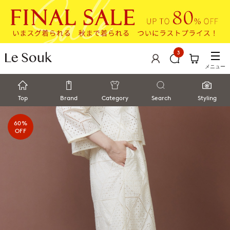
3
メニュー
Top
Brand
Category
Search
Styling
60%
OFF