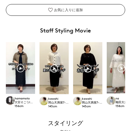
お気に入りに追加
Staff Styling Movie
hamamoto
na
kawahi
kawahi
大宮そごうINED
梅田大丸IN
岡山天満屋7-IDconcept.
岡山天満屋7-IDconcept.
156
cm
158
cm
145
cm
145
cm
スタイリング
Styling