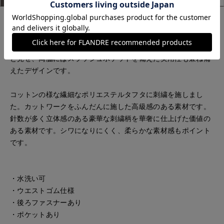
すっきりとしたストレートラインが上品なレーススカート。ウ
エストはゴムギャザー仕様でアクセントを加えつつ、快適な着
心地に仕上げました。後ろはコンシールファスナーですっきり
と見せ、両脇にはスラッシュポケットを備えた実用性も兼ね備
えたデザインです。
コットンの様な繊細なポリエステルタフタに刺繍を施しまし
た。カットワークをふんだんに施した高級感のある素材です。
針数が多く立体感のある豪華な刺繍柄を華奢に仕上げた価値の
ある素材です。シワになりにくく、柔らかな素材感もポイント
です。
・水洗い可
・ウエストゴム仕様
・後ろファスナーあり
・ポケットあり