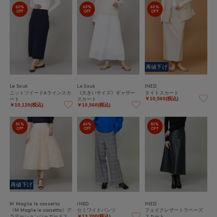
60%
60%
60%
OFF
OFF
OFF
再値下げ
Le Souk
Le Souk
INED
ニットツイードAラインスカ
《大きいサイズ》ギャザー
タイトスカート
ート
スカート
￥10,560(税込)
￥10,120(税込)
￥10,560(税込)
50%
40%
50%
OFF
OFF
OFF
再値下げ
M Maglie le cassetto
INED
INED
《M Maglie le cassetto》グ
セミワイドパンツ
フェイクレザートラペーズ
ラデーションジャガードス
スカート
￥13,200(税込)