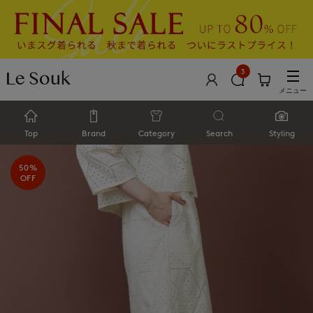
3
メニュー
Top
Brand
Category
Search
Styling
50%
OFF