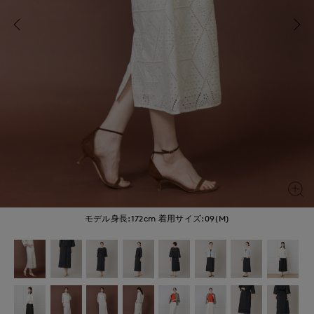
モデル身長:172cm
着用サイズ:09(M)