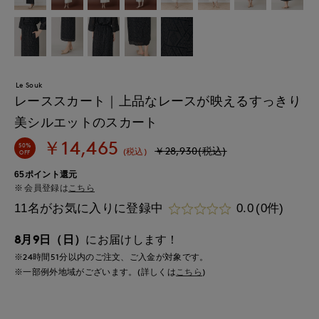
Le Souk
レーススカート｜上品なレースが映えるすっきり
美シルエットのスカート
￥14,465
50%
￥28,930(税込)
(税込)
OFF
65ポイント還元
会員登録は
こちら
11名がお気に入りに登録中
0.0
(0件)
8月9日（日）
にお届けします！
※24時間
51分
以内
のご注文、ご入金が対象です。
※一部例外地域がございます。(詳しくは
こちら
)