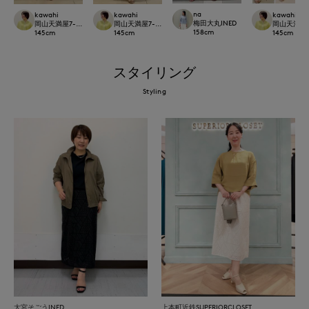
na
kawahi
kawahi
kawahi
梅田大丸INED
岡山天満屋7-IDconcept.
岡山天満屋7-IDconcept.
岡山天満屋7-I
158
cm
145
cm
145
cm
145
cm
スタイリング
Styling
大宮そごうINED
上本町近鉄SUPERIORCLOSET