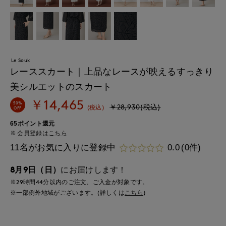
Le Souk
レーススカート｜上品なレースが映えるすっきり
美シルエットのスカート
￥14,465
50%
￥28,930(税込)
(税込)
OFF
65ポイント還元
会員登録は
こちら
11名がお気に入りに登録中
0.0
(0件)
8月9日（日）
にお届けします！
※29時間
44分
以内
のご注文、ご入金が対象です。
※一部例外地域がございます。(詳しくは
こちら
)