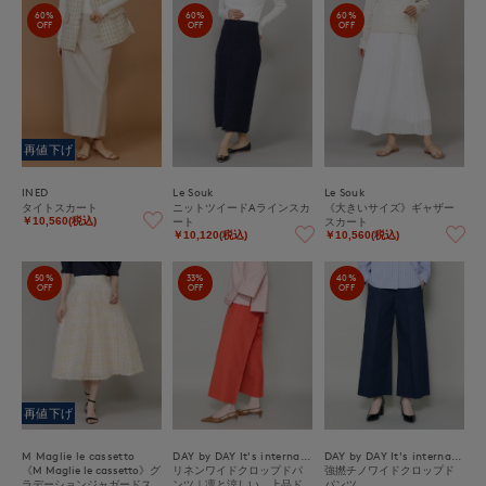
60%
60%
60%
OFF
OFF
OFF
再値下げ
INED
Le Souk
Le Souk
タイトスカート
ニットツイードAラインスカ
《大きいサイズ》ギャザー
ート
スカート
￥10,560(税込)
￥10,120(税込)
￥10,560(税込)
50%
33%
40%
OFF
OFF
OFF
再値下げ
M Maglie le cassetto
DAY by DAY It's international
DAY by DAY It's international
《M Maglie le cassetto》グ
リネンワイドクロップドパ
強撚チノワイドクロップド
ラデーションジャガードス
ンツ｜凛と涼しい、上品ド
パンツ