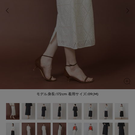
モデル身長:172cm
着用サイズ:09(M)