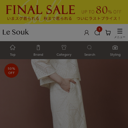
3
メニュー
Top
Brand
Category
Search
Styling
50%
OFF