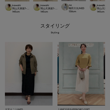
na
kawahi
kawahi
kawahi
梅田大丸INED
岡山天満屋7-IDconcept.
岡山天満屋7-IDconcept.
岡山天満屋7-I
158
cm
145
cm
145
cm
145
cm
スタイリング
Styling
大宮そごうINED
上本町近鉄SUPERIORCLOSET