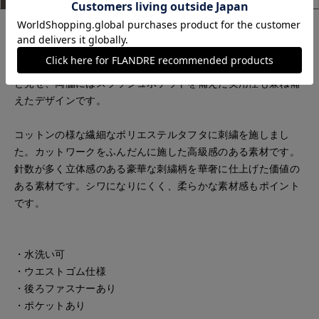
すっきりとしたストレートラインが上品なレーススカート。ウ
エストはゴムギャザー仕様でアクセントを加えつつ、快適な着
心地に仕上げました。後ろはコンシールファスナーですっきり
と見せ、両脇にはスラッシュポケットを備えた実用性も兼ね備
えたデザインです。
コットンの様な繊細なポリエステルタフタに刺繍を施しまし
た。カットワークをふんだんに施した高級感のある素材です。
針数が多く立体感のある豪華な刺繍柄を華奢に仕上げた価値の
ある素材です。シワになりにくく、柔らかな素材感もポイント
です。
・水洗い可
・ウエストゴム仕様
・後ろファスナーあり
・ポケットあり