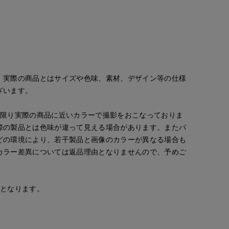
。実際の商品とはサイズや色味、素材、デザイン等の仕様
ざいます。
な限り実際の商品に近いカラーで撮影をおこなっておりま
際の製品とは色味が違って見える場合があります。またパ
どの環境により、若干製品と画像のカラーが異なる場合も
カラー差異については返品理由となりませんので、予めご
kawahi
kawahi
Yura
cept.
岡山天満屋7-IDconcept.
岡山天満屋7-IDconcept.
岡山天満屋7-IDconcept.
145
cm
145
cm
160
cm
安となります。