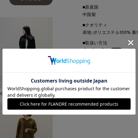
■原産国
中国製
■クオリティ
表地:ポリエステル100% 裏
■取扱い方法
取り扱いについて
岡山天満屋7-IDconcept.