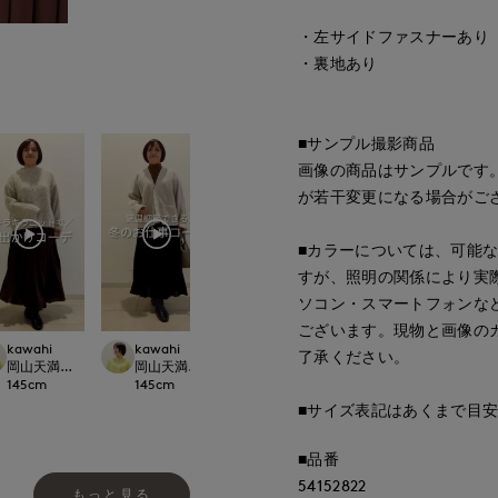
・左サイドファスナーあり
・裏地あり
■サンプル撮影商品
画像の商品はサンプルです
が若干変更になる場合がご
■カラーについては、可能
すが、照明の関係により実
ソコン・スマートフォンな
ございます。現物と画像の
kawahi
kawahi
kawahi
kawahi
了承ください。
ept.
岡山天満屋7-IDconcept.
岡山天満屋7-IDconcept.
岡山天満屋7-IDconcept.
岡山天満屋7-IDcon
145
cm
145
cm
145
cm
145
cm
■サイズ表記はあくまで目
■品番
54152822
もっと見る