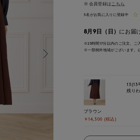
会員登録は
こちら
5名がお気に入りに登録中
8月9日（日）
にお届
※23時間
17分
以内
のご注文、ご
※一部例外地域がございます。(
13(13
残り
ブラウン
￥14,300 (税込)