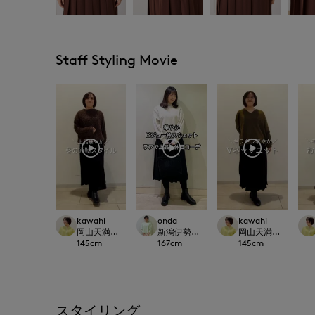
Staff Styling Movie
kawahi
onda
kawahi
岡山天満屋7-IDconcept.
新潟伊勢丹7-IDconcept.
岡山天満屋7-IDconc
145
cm
167
cm
145
cm
スタイリング