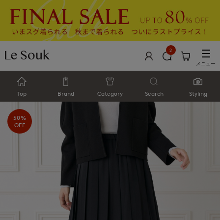
2
メニュー
Top
Brand
Category
Search
Styling
50%
OFF