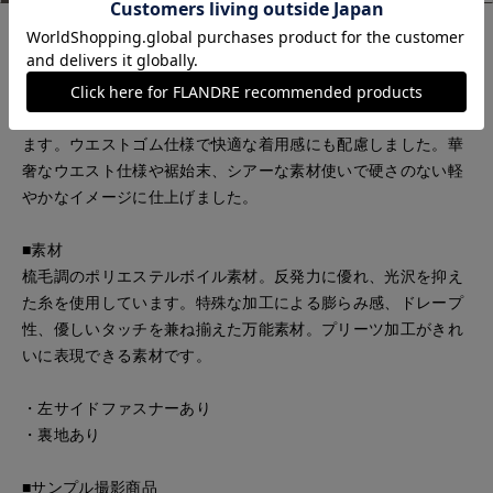
■デザイン
シアーなボイル素材を使用したプリーツスカート。広め巾のプ
リーツで奥行きのあるモードな表情をプラス。すとんと落ちる
すっきりとしたシルエットのロング丈でスタイルアップを叶え
ます。ウエストゴム仕様で快適な着用感にも配慮しました。華
奢なウエスト仕様や裾始末、シアーな素材使いで硬さのない軽
やかなイメージに仕上げました。
■素材
梳毛調のポリエステルボイル素材。反発力に優れ、光沢を抑え
た糸を使用しています。特殊な加工による膨らみ感、ドレープ
性、優しいタッチを兼ね揃えた万能素材。プリーツ加工がきれ
いに表現できる素材です。
・左サイドファスナーあり
・裏地あり
■サンプル撮影商品