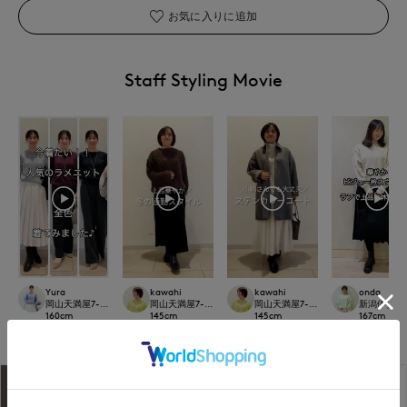
お気に入りに追加
Staff Styling Movie
Yura
kawahi
kawahi
onda
岡山天満屋7-IDconcept.
岡山天満屋7-IDconcept.
岡山天満屋7-IDconcept.
新潟伊勢丹7-I
160
cm
145
cm
145
cm
167
cm
アイテム説明
サイズ詳細
購入レビュー