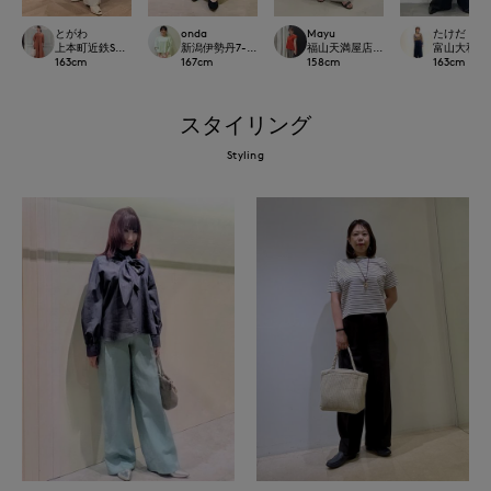
とがわ
onda
Mayu
たけだ
上本町近鉄SUPERIORCLOSET
新潟伊勢丹7-IDconcept.
福山天満屋店INED/7-IDconcept./Mag
富山大和7-ID
163
cm
167
cm
158
cm
163
cm
スタイリング
Styling