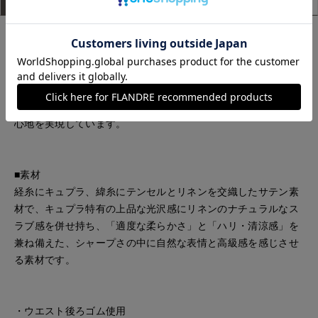
■デザイン
身体のラインを拾わないワイドシルエットのパンツ。センター
プレスを施してスタイルアップを叶え、脇あきですっきりと仕
上げたウエストデザインにウエストタックやステッチワークで
アクセントを加え、ウエストバックはゴム仕様でイージーな着
心地を実現しています。
■素材
経糸にキュプラ、緯糸にテンセルとリネンを交織したサテン素
材で、キュプラ特有の上品な光沢感にリネンのナチュラルなス
ラブ感を併せ持ち、「適度な柔らかさ」と「ハリ・清涼感」を
兼ね備えた、シャープさの中に自然な表情と高級感を感じさせ
る素材です。
・ウエスト後ろゴム使用