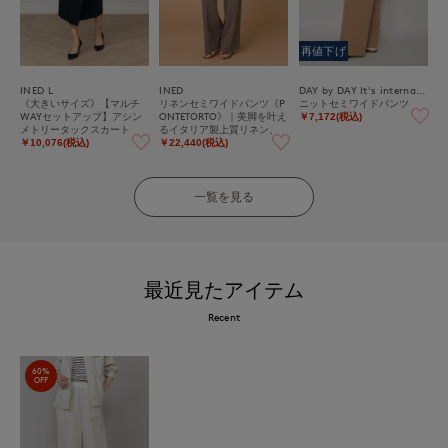
再値下げ
INED L
INED
DAY by DAY It's international
《大きいサイズ》【マルチ
リネンセミワイドパンツ《P
ニットセミワイドパンツ
WAYセットアップ】アシン
ONTETORTO》｜美脚を叶え
￥7,172(税込)
メトリータックスカート
るイタリア製上質リネン、
大人の万能ストレッチワイ
￥10,076(税込)
￥22,440(税込)
ド
一覧を見る
最近見たアイテム
Recent
60%
OFF