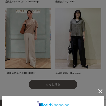
近鉄あべのハルカス7-IDconcept.
函館丸井今井INED
上本町近鉄SUPERIORCLOSET
新潟伊勢丹7-IDconcept.
もっと見る
アイテム説明
サイズ詳細
購入レビュー