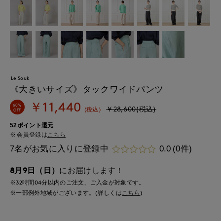
Le Souk
《大きいサイズ》タックワイドパンツ
￥11,440
60%
￥28,600(税込)
(税込)
OFF
52ポイント還元
会員登録は
こちら
7名がお気に入りに登録中
0.0
(0件)
8月9日（日）
にお届けします！
※32時間
04分
以内
のご注文、ご入金が対象です。
※一部例外地域がございます。(詳しくは
こちら
)