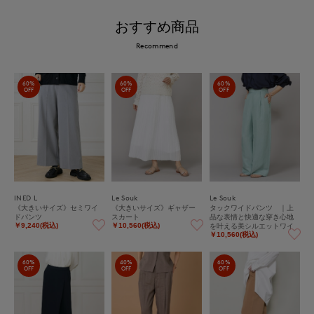
おすすめ商品
Recommend
60%
60%
60%
OFF
OFF
OFF
INED L
Le Souk
Le Souk
《大きいサイズ》セミワイ
《大きいサイズ》ギャザー
タックワイドパンツ ｜上
ドパンツ
スカート
品な表情と快適な穿き心地
を叶える美シルエットワイ
￥9,240(税込)
￥10,560(税込)
ドパンツ
￥10,560(税込)
60%
40%
60%
OFF
OFF
OFF