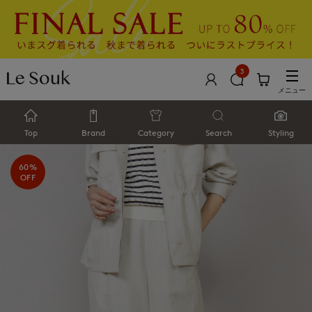
3
メニュー
Top
Brand
Category
Search
Styling
60%
OFF