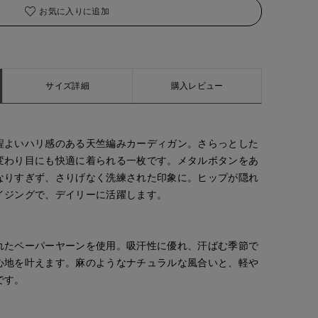
お気に入りに追加
サイズ詳細
購入レビュー
程よいハリ感のある天竺編みカーディガン。さらっとした
変わり目にも快適に着られる一枚です。メタルボタンをあ
なりすぎず、さりげなく洗練された印象に。ヒップが隠れ
イジングで、デイリーに活躍します。
れたペーパーヤーンを使用。吸汗性に優れ、汗ばむ季節で
心地を叶えます。麻のようなナチュラルな風合いと、軽や
です。