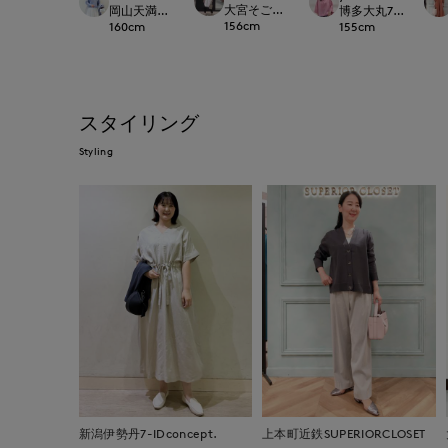
大宮そごうINED
岡山天満屋7-IDconcept.
博多大丸7-IDconcep
156
cm
160
cm
155
cm
スタイリング
Styling
新潟伊勢丹7-IDconcept.
上本町近鉄SUPERIORCLOSET