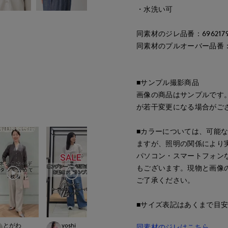
・水洗い可
同素材のジレ品番：6962179
同素材のプルオーバー品番：69
■サンプル撮影商品
画像の商品はサンプルです
が若干変更になる場合がご
■カラーについては、可能
ますが、照明の関係により
パソコン・スマートフォン
もございます。現物と画像
ご了承ください。
■サイズ表記はあくまで目
とがわ
yoshi
onda
onda
同素材のジレはこちら