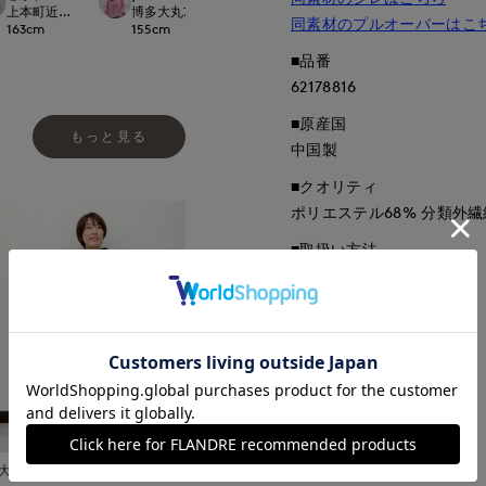
t.
上本町近鉄SUPERIORCLOSET
博多大丸7-IDconcept.
新潟伊勢丹7-IDconcept.
新潟伊勢丹7-IDcon
同素材のプルオーバーはこ
163
cm
155
cm
167
cm
167
cm
■品番
62178816
■原産国
もっと見る
中国製
■クオリティ
ポリエステル68% 分類外繊維
■取扱い方法
取り扱いについて
大宮そごうINED